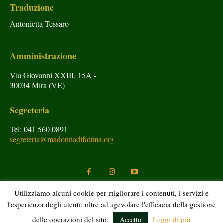
Traduzione
Antonietta Tessaro
Amministrazione
Via Giovanni XXIII, 15A -
30034 Mira (VE)
Segreteria
Tel: 041 560 0891
segreteria@madonnadifatima.org
Utilizziamo alcuni cookie per migliorare i contenuti, i servizi e
l'esperienza degli utenti, oltre ad agevolare l'efficacia della gestione
Copyright © Araldi del Vangelo 2020 Tutti i diritti riservati.
delle operazioni del sito.
Leggi di più
Accetto
Si autorizza la divulgazione citando la fonte