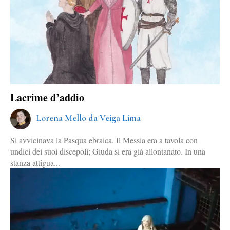
Lacrime d’addio
Lorena Mello da Veiga Lima
Si avvicinava la Pasqua ebraica. Il Messia era a tavola con
undici dei suoi discepoli; Giuda si era già allontanato. In una
stanza attigua...