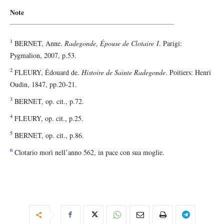
Note
1
BERNET, Anne.
Radegonde, Épouse de Clotaire I
. Parigi:
Pygmalion, 2007, p.53.
2
FLEURY, Édouard de.
Histoire de Sainte Radegonde
. Poitiers: Henri
Oudin, 1847, pp.20-21.
3
BERNET, op. cit., p.72.
4
FLEURY, op. cit., p.25.
5
BERNET, op. cit., p.86.
6
Clotario morì nell’anno 562, in pace con sua moglie.