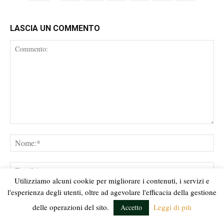
LASCIA UN COMMENTO
Commento:
No
Ema
Utilizziamo alcuni cookie per migliorare i contenuti, i servizi e
l'esperienza degli utenti, oltre ad agevolare l'efficacia della gestione
Sit
We
delle operazioni del sito.
Leggi di più
Accetto
Salva il mio nome, email e sito web in questo browser per la