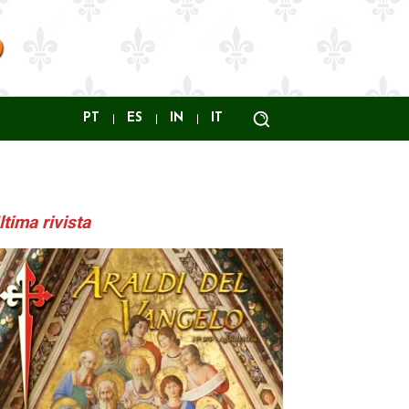
PT
ES
IN
IT
ltima rivista