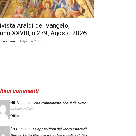
ivista Araldi del Vangelo,
nno XXVIII, n 279, Agosto 2026
edazione
-
1 Agosto 2026
ltimi commenti
Nik Miulli
su
È con l’obbedienza che si dà tutto
23 Luglio 2026
Ottimo
Antonella
su
Le apparizioni del Sacro Cuore di
Gesù a Santa Margherita – Una supplica di Dio