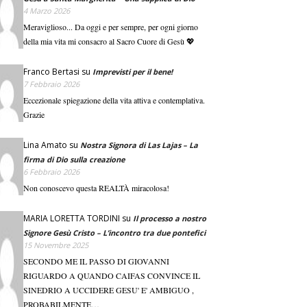
4 Marzo 2026
Meraviglioso... Da oggi e per sempre, per ogni giorno
della mia vita mi consacro al Sacro Cuore di Gesù 💖
Franco Bertasi
su
Imprevisti per il bene!
7 Febbraio 2026
Eccezionale spiegazione della vita attiva e contemplativa.
Grazie
Lina Amato
su
Nostra Signora di Las Lajas – La
firma di Dio sulla creazione
6 Febbraio 2026
Non conoscevo questa REALTÀ miracolosa!
MARIA LORETTA TORDINI
su
Il processo a nostro
Signore Gesù Cristo – L’incontro tra due pontefici
15 Novembre 2025
SECONDO ME IL PASSO DI GIOVANNI
RIGUARDO A QUANDO CAIFAS CONVINCE IL
SINEDRIO A UCCIDERE GESU' E' AMBIGUO ,
PROBABILMENTE…