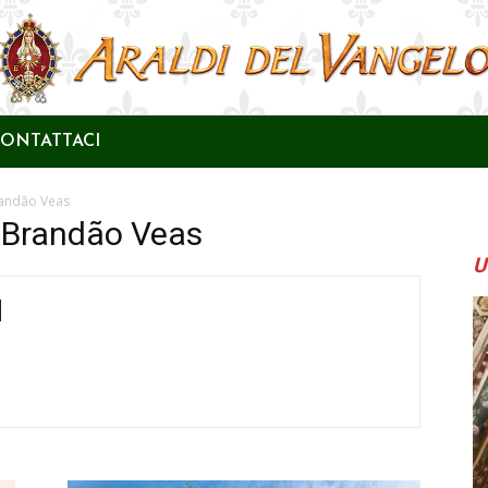
ONTATTACI
Brandão Veas
s Brandão Veas
U