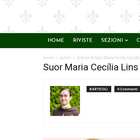
HOME
RIVISTE
SEZIONI
C
Home
Autori
Articoli di Suor Maria Cecília Lins 
Suor Maria Cecília Lin
8 ARTICOLI
0 Commenti