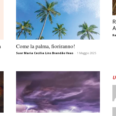
R
A
R
a
Come la palma, fioriranno!
Suor Maria Cecília Lins Brandão Veas
-
1 Maggio 2025
U