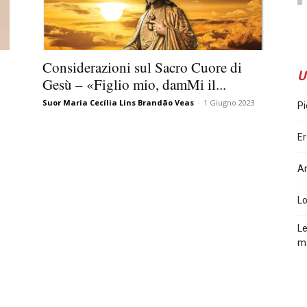
Considerazioni sul Sacro Cuore di
U
Gesù – «Figlio mio, damMi il...
Suor Maria Cecília Lins Brandão Veas
-
1 Giugno 2023
Pi
Er
Ar
L
Le
m