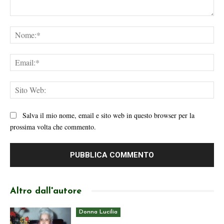
Commento:
No
Ema
Sit
We
Salva il mio nome, email e sito web in questo browser per la
prossima volta che commento.
Altro dall'autore
Donna Lucilia