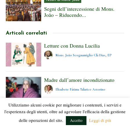
Segni dell’intercessione di Mons.
João – Riducendo...
Articoli correlati
Letture con Donna Lucilia
Mons. João Scognamiglio Clá Dias, EP
Madre dall’amore incondizionato
Elizabete Fátima Talarico Astorino
Utilizziamo alcuni cookie per migliorare i contenuti, i servizi e
l'esperienza degli utenti, oltre ad agevolare l'efficacia della gestione
«Mi congratulo con lei per il figlio...
delle operazioni del sito.
Leggi di più
Accetto
Mons. João Scognamiglio Clá Dias, EP