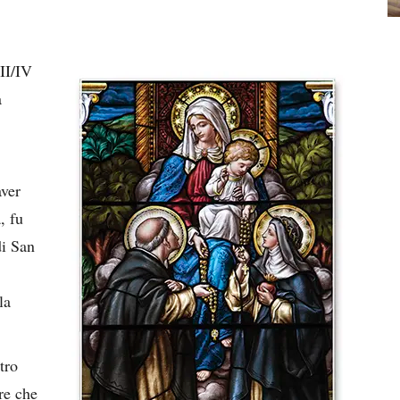
III/IV
a
aver
, fu
i San
la
tro
re che