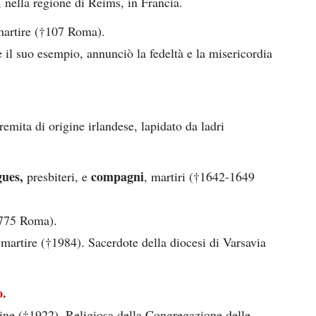
, nella regione di Reims, in Francia.
martire (†107 Roma).
e il suo esempio, annunciò la fedeltà e la misericordia
emita di origine irlandese, lapidato da ladri
gues,
compagni
presbiteri, e
, martiri (†1642-1649
1775 Roma).
 martire (†1984). Sacerdote della diocesi di Varsavia
o.
ine (†1922). Religiosa della Congregazione delle