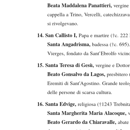
Beata Maddalena Panattieri,
vergine
cappella a Trino, Vercelli, catechizzava
si rivolgevano.
14. San Callisto I,
Papa e martire (†c. 222
Santa Angadrisma,
badessa (†c. 695)
Vierges, fondato da Sant’Ebrolfo vicino
15. Santa Teresa di Gesù,
vergine e Dotto
Beato Gonsalvo da Lagos,
presbitero
Eremiti di Sant’Agostino. Grande teolog
delle persone di scarsa cultura.
16. Santa Edvige,
religiosa (†1243 Trebnit
Santa Margherita Maria Alacoque,
Beato Gerardo da Chiaravalle,
abate