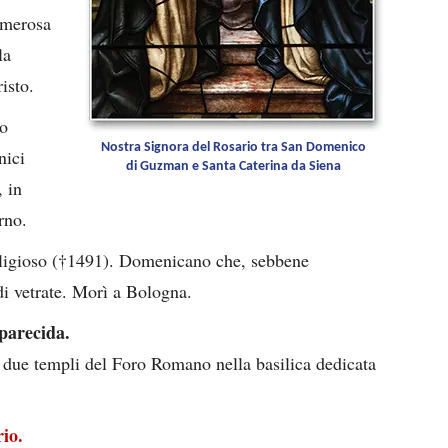
umerosa
la
isto.
ro
Nostra Signora del Rosario tra San Domenico
nici
di Guzman e Santa Caterina da Siena
, in
rno.
ligioso (†1491). Domenicano che, sebbene
di vetrate. Morì a Bologna.
parecida.
due templi del Foro Romano nella basilica dedicata
io.