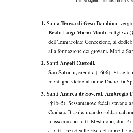
Nostra Signora del Rosario tra S
1. Santa Teresa di Gesù Bambino,
vergi
Beato Luigi Maria Monti,
religioso 
dell’Immacolata Concezione, si dedicò s
alla formazione dei giovani. Morì a Sa
2. Santi Angeli Custodi.
San Saturio,
eremita (†606). Visse in 
montagne vicino al fiume Duero, in Sp
3. Santi Andrea de Soveral, Ambrogio 
(†1645). Sessantanove fedeli stavano a
Cunhaú, Brasile, quando soldati calvini
massacrarono tutti. Mesi dopo, don Amb
e fatti a pezzi sulle rive del fiume Urua