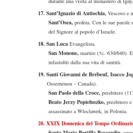
durante una visita al monastero di Igny
17. Sant’Ignazio di Antiochia,
Vescovo e 
Sant’Osea,
profeta. Con le sue parole 
del Signore al popolo d’Israele.
18. San Luca
Evangelista.
San Monone,
martire (†c. 630/640). Er
infastiditi dalla sua vita di santità.
19. Santi Giovanni de Brébeuf, Isacco Jo
Ossernenon – Canada).
San Paolo della Croce,
presbitero (†
Beato Jerzy Popiełuszko,
presbitero e
assassinato a Wloclawek, in Polonia.
20. XXIX Domenica del Tempo Ordinari
Santa Maria Bertilla Boscardin,
verg