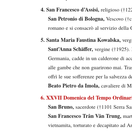
4. San Francesco d’Assisi,
religioso (†12
San Petronio di Bologna,
Vescovo (†c
romano e si consacrò al servizio della 
5. Santa Maria Faustina Kowalska,
verg
Sant’Anna Schäffer,
vergine (†1925).
Germania, cadde in un calderone di acq
alle gambe che non guarirono mai. Trasco
offrì le sue sofferenze per la salvezza d
Beato Pietro da Imola,
cavaliere di M
6. XXVII Domenica del Tempo Ordinari
San Bruno,
sacerdote (†1101 Serra Sa
San Francesco Trân Văn Trung,
mart
vietnamita, torturato e decapitato ad A