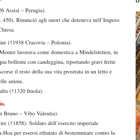
U
26 Assisi – Perugia).
. 450). Rinunciò agli onori che deteneva nell’Impero
Chiesa.
ine (†1938 Cracovia – Polonia).
 Mentre lavorava come domestica a Mindelstetten, in
ua bollente con candeggina, riportando gravi ferite
rse il resto della sua vita prostrata in un letto e
elle anime.
alta (†1320 Imola).
o.
n Bruno – Vibo Valentia).
ire (†1858). Soldato dell’esercito imperiale
n-Hoa per essersi rifiutato di bestemmiare contro la