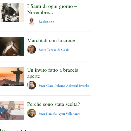
I Santi di ogni giorno –
Novembre...
Redazione
Marchiati con la croce
Santa Teresa di Gesù
Un invito fatto a braccia
aperte
Suor Clara Paloma Admiral Iavorka
Perché sono stata scelta?
Suor Daniela Ayau Valladares