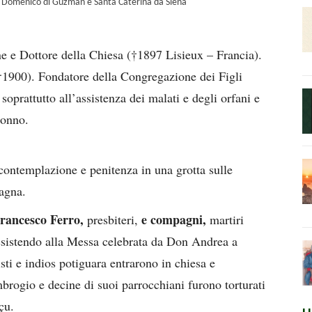
an Domenico di Guzman e Santa Caterina da Siena
ne e Dottore della Chiesa (†1897 Lisieux – Francia).
(†1900). Fondatore della Congregazione dei Figli
oprattutto all’assistenza dei malati e degli orfani e
ronno.
contemplazione e penitenza in una grotta sulle
agna.
Francesco Ferro,
e compagni,
presbiteri,
martiri
ssistendo alla Messa celebrata da Don Andrea a
sti e indios potiguara entrarono in chiesa e
rogio e decine di suoi parrocchiani furono torturati
çu.