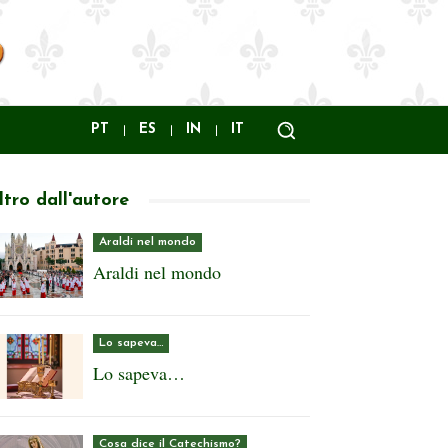
PT
ES
IN
IT
ltro dall'autore
Araldi nel mondo
Araldi nel mondo
Lo sapeva…
Lo sapeva…
Cosa dice il Catechismo?