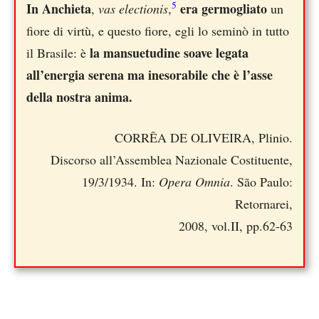
5
In Anchieta
era germogliato
,
vas electionis
,
un
fiore di virtù, e questo fiore, egli lo seminò in tutto
la mansuetudine soave legata
il Brasile: è
all’energia serena ma inesorabile che è l’asse
della nostra anima.
CORRÊA DE OLIVEIRA, Plinio.
Discorso all’Assemblea Nazionale Costituente,
19/3/1934. In:
Opera Omnia
. São Paulo:
Retornarei,
2008, vol.II, pp.62-63