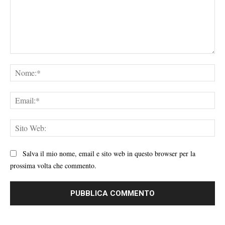
Commento:
No
Ema
Sit
We
Salva il mio nome, email e sito web in questo browser per la
prossima volta che commento.