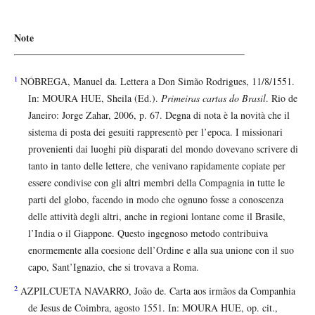
Note
1
NÓBREGA, Manuel da. Lettera a Don Simão Rodrigues, 11/8/1551.
In: MOURA HUE, Sheila (Ed.).
Primeiras cartas do Brasil
. Rio de
Janeiro: Jorge Zahar, 2006, p. 67. Degna di nota è la novità che il
sistema di posta dei gesuiti rappresentò per l’epoca. I missionari
provenienti dai luoghi più disparati del mondo dovevano scrivere di
tanto in tanto delle lettere, che venivano rapidamente copiate per
essere condivise con gli altri membri della Compagnia in tutte le
parti del globo, facendo in modo che ognuno fosse a conoscenza
delle attività degli altri, anche in regioni lontane come il Brasile,
l’India o il Giappone. Questo ingegnoso metodo contribuiva
enormemente alla coesione dell’Ordine e alla sua unione con il suo
capo, Sant’Ignazio, che si trovava a Roma.
2
AZPILCUETA NAVARRO, João de. Carta aos irmãos da Companhia
de Jesus de Coimbra, agosto 1551. In: MOURA HUE, op. cit.,