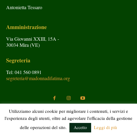
Antonietta Tessaro
Amministrazione
Via Giovanni XXIII, 15A -
30034 Mira (VE)
Segreteria
Tel: 041 560 0891
segreteria@madonnadifatima.org
Utilizziamo alcuni cookie per migliorare i contenuti, i servizi e
l'esperienza degli utenti, oltre ad agevolare l'efficacia della gestione
Copyright © Araldi del Vangelo 2020 Tutti i diritti riservati.
delle operazioni del sito.
Leggi di più
Accetto
Si autorizza la divulgazione citando la fonte