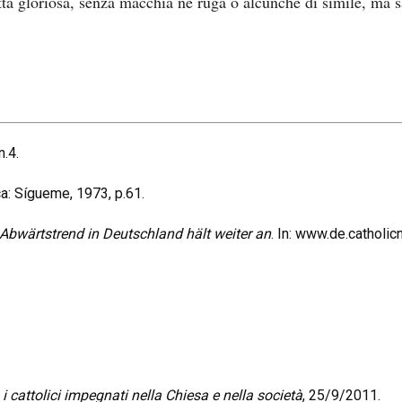
tutta gloriosa, senza macchia né ruga o alcunché di simile, ma
 n.4.
a: Sígueme, 1973, p.61.
Abwärtstrend in Deutschland hält weiter an
. In: www.de.cathol
 i cattolici impegnati nella Chiesa e nella società
, 25/9/2011.