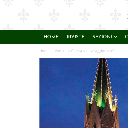
HOME
RIVISTE
SEZIONI
C
Home
Vari
La Chiesa si deve aggiornare?