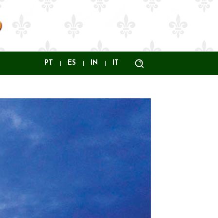
PT
ES
IN
IT