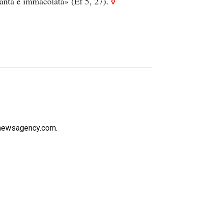
◊
 santa e immacolata» (Ef 5, 27).
icnewsagency.com.