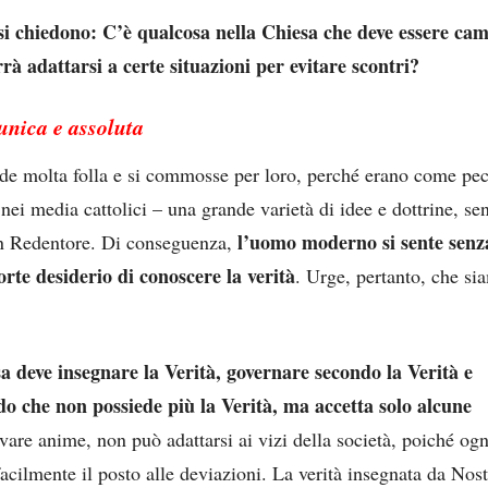
i si chiedono: C’è qualcosa nella Chiesa che deve essere ca
à adattarsi a certe situazioni per evitare scontri?
unica e assoluta
vide molta folla e si commosse per loro, perché erano come pe
ei media cattolici – una grande varietà di idee e dottrine, se
l’uomo moderno si sente senz
in Redentore. Di conseguenza,
forte desiderio di conoscere la verità
. Urge, pertanto, che sia
a deve insegnare la Verità, governare secondo la Verità e
do che non possiede più la Verità, ma accetta solo alcune
are anime, non può adattarsi ai vizi della società, poiché ogn
acilmente il posto alle deviazioni. La verità insegnata da Nos