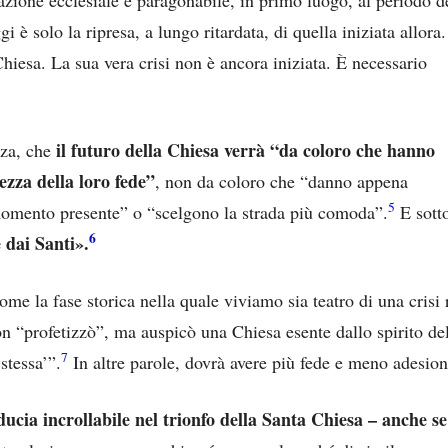
è solo la ripresa, a lungo ritardata, di quella iniziata allora.
hiesa. La sua vera crisi non è ancora iniziata. È necessario
il futuro della Chiesa verrà “da coloro che hanno
nza, che
ezza della loro fede”
, non da coloro che “danno appena
5
 momento presente” o “scelgono la strada più comoda”.
E sott
6
 dai Santi».
me la fase storica nella quale viviamo sia teatro di una crisi
 “profetizzò”, ma auspicò una Chiesa esente dallo spirito d
7
stessa’”.
In altre parole, dovrà avere più fede e meno adesion
fiducia incrollabile nel trionfo della Santa Chiesa – anch