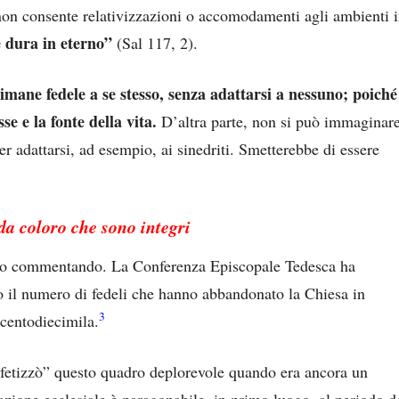
non consente relativizzazioni o accomodamenti agli ambienti 
e dura in eterno”
(Sal 117, 2).
 rimane fedele a se stesso, senza adattarsi a nessuno; poiché
se e la fonte della vita.
D’altra parte, non si può immaginar
er adattarsi, ad esempio, ai sinedriti. Smetterebbe di essere
da coloro che sono integri
tiamo commentando. La Conferenza Episcopale Tedesca ha
no il numero di fedeli che hanno abbandonato la Chiesa in
3
ecentodiecimila.
etizzò” questo quadro deplorevole quando era ancora un
azione ecclesiale è paragonabile, in primo luogo, al periodo d