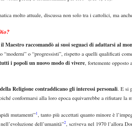
atica molto attuale, discussa non solo tra i cattolici, ma anch
Dio?
il Maestro raccomandò ai suoi seguaci di adattarsi al mo
no “moderni” o “progressisti”, rispetto a quelli qualificati com
tutti i popoli un nuovo modo di vivere
, fortemente opposto 
à della Religione contraddicano gli interessi personali
. E si 
oiché conformarsi alla loro epoca equivarrebbe a rifiutare la m
1
rapidi mutamenti”
, tanto più accettati quanto minore è l’imp
2
nell’evoluzione dell’umanità”
, scriveva nel 1970 l’allora D