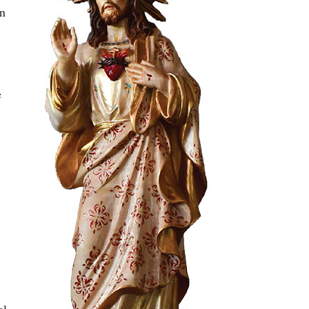
in
e
el