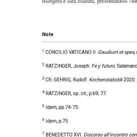
risorgerà e sarà esaltata, presentandosi «
Note
1
CONCILIO VATICANO II.
Gaudium et spes
,
2
RATZINGER, Joseph.
Fe y futuro
. Salamanc
3
Cfr. GEHRIG, Rudolf.
Kirchenstatistik
2020:
4
RATZINGER, op. cit., p.69; 77.
5
Idem, pp.74-75.
6
Idem, p.75.
7
BENEDETTO XVI.
Discorso all’incontro con