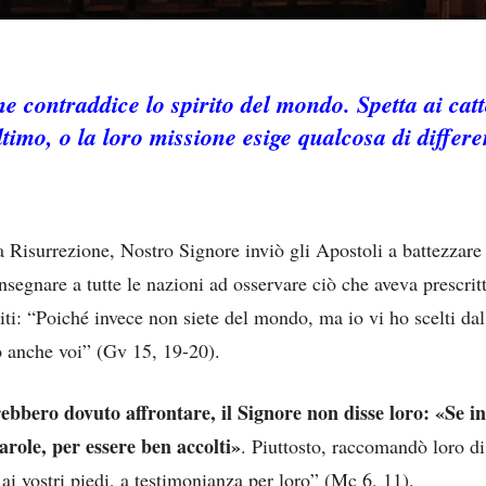
one contraddice lo spirito del mondo. Spetta ai catt
ltimo, o la loro missione esige qualcosa di differ
a Risurrezione, Nostro Signore inviò gli Apostoli a battezzare
insegnare a tutte le nazioni ad osservare ciò che aveva prescrit
rtiti: “Poiché invece non siete del mondo, ma io vi ho scelti 
 anche voi” (Gv 15, 19-20).
vrebbero dovuto affrontare, il Signore non disse loro: «Se i
arole, per essere ben accolti»
. Piuttosto, raccomandò loro d
ai vostri piedi, a testimonianza per loro” (Mc 6, 11).