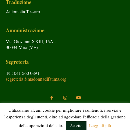
Traduzione
Antonietta Tessaro
Amministrazione
Via Giovanni XXIII, 15A -
30034 Mira (VE)
Segreteria
Tel: 041 560 0891
segreteria@madonnadifatima.org
Utilizziamo alcuni cookie per migliorare i contenuti, i servizi e
l'esperienza degli utenti, oltre ad agevolare l'efficacia della gestione
Copyright © Araldi del Vangelo 2020 Tutti i diritti riservati.
delle operazioni del sito.
Leggi di più
Accetto
Si autorizza la divulgazione citando la fonte