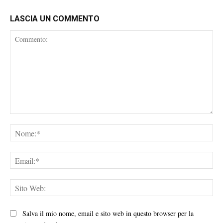
LASCIA UN COMMENTO
Commento:
No
Ema
Sit
We
Salva il mio nome, email e sito web in questo browser per la