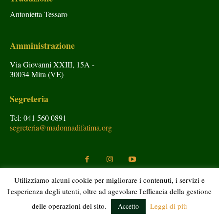
Antonietta Tessaro
Amministrazione
Via Giovanni XXIII, 15A -
30034 Mira (VE)
Segreteria
Tel: 041 560 0891
segreteria@madonnadifatima.org
Utilizziamo alcuni cookie per migliorare i contenuti, i servizi e
l'esperienza degli utenti, oltre ad agevolare l'efficacia della gestione
Copyright © Araldi del Vangelo 2020 Tutti i diritti riservati.
delle operazioni del sito.
Leggi di più
Accetto
Si autorizza la divulgazione citando la fonte