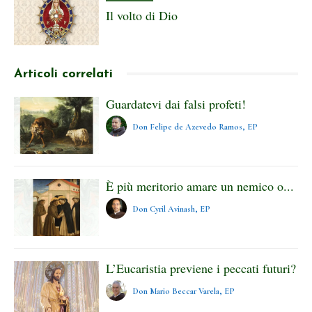
Il volto di Dio
Articoli correlati
Guardatevi dai falsi profeti!
Don Felipe de Azevedo Ramos, EP
È più meritorio amare un nemico o...
Don Cyril Avinash, EP
L’Eucaristia previene i peccati futuri?
Don Mario Beccar Varela, EP