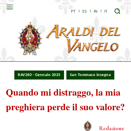
PT
ES
IN
IT
RAV260 - Gennaio 2025
San Tommaso insegna
Quando mi distraggo, la mia
preghiera perde il suo valore?
Redazione