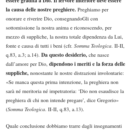
essere gradita a Dio. Il fervore interiore deve essere
la causa delle nostre preghiere.
Preghiamo per
onorare e riverire Dio, consegnandoGli con
sottomissione la nostra anima e riconoscendo, per
mezzo di suppliche, la nostra totale dipendenza da Lui,
fonte e causa di tutti i beni (cfr.
Somma Teologica
. II-II,
Da questo desiderio,
q.83, a.3; a.14).
che nasce
dipendono i meriti e la forza delle
dall’amore per Dio,
suppliche,
nonostante le nostre distrazioni involontarie:
«Se manca questa prima intenzione, la preghiera non
sarà né meritoria né impetratoria: ‘Dio non esaudisce la
preghiera di chi non intende pregare’, dice Gregorio»
(
Somma Teologica
. II-II, q.83, a.13).
Quale conclusione dobbiamo trarre dagli insegnamenti