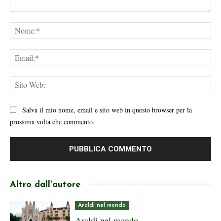
Commento:
No
Ema
Sit
We
Salva il mio nome, email e sito web in questo browser per la
prossima volta che commento.
Altro dall'autore
Araldi nel mondo
Araldi nel mondo