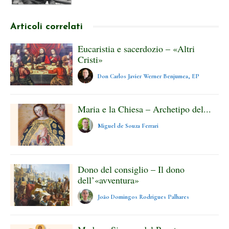
Articoli correlati
Eucaristia e sacerdozio – «Altri
Cristi»
Don Carlos Javier Werner Benjumea, EP
Maria e la Chiesa – Archetipo del...
Miguel de Souza Ferrari
Dono del consiglio – Il dono
dell’«avventura»
João Domingos Rodrigues Palhares