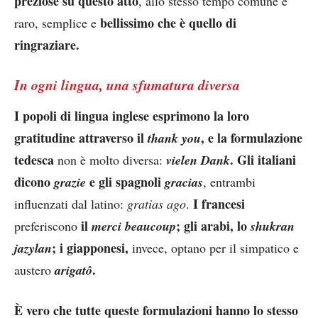
preziose su questo atto
, allo stesso tempo comune e
bellissimo che è quello di
raro, semplice e
ringraziare.
In ogni lingua, una sfumatura diversa
I popoli di lingua inglese esprimono la loro
gratitudine attraverso il
, e la formulazione
thank you
tedesca
.
Gli italiani
non è molto diversa:
vielen Dank
dicono
e gli spagnoli
grazie
gracias
, entrambi
I francesi
influenzati dal latino:
gratias ago
.
il
; gli arabi, lo
preferiscono
merci beaucoup
shukran
; i giapponesi,
jazylan
invece, optano per il simpatico e
.
austero
arigatô
È vero che tutte queste formulazioni hanno lo stesso