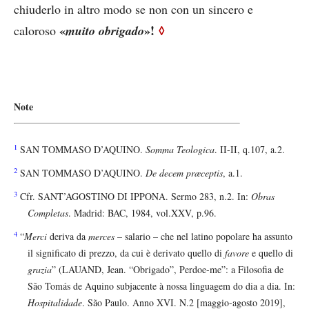
chiuderlo in altro modo se non con un sincero e
«
»!
◊
caloroso
muito obrigado
Note
1
SAN TOMMASO D’AQUINO.
Somma Teologica
. II-II, q.107, a.2.
2
SAN TOMMASO D’AQUINO.
De decem præceptis
, a.1.
3
Cfr. SANT’AGOSTINO DI IPPONA. Sermo 283, n.2. In:
Obras
Completas
. Madrid: BAC, 1984, vol.XXV, p.96.
4
“
Merci
deriva da
merces
– salario – che nel latino popolare ha assunto
il significato di prezzo, da cui è derivato quello di
favore
e quello di
grazia
” (LAUAND, Jean. “Obrigado”, Perdoe-me”: a Filosofia de
São Tomás de Aquino subjacente à nossa linguagem do dia a dia. In:
Hospitalidade
. São Paulo. Anno XVI. N.2 [maggio-agosto 2019],