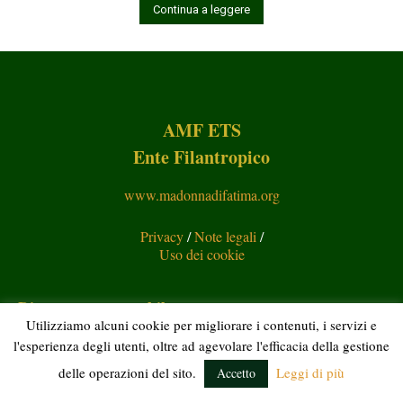
Continua a leggere
AMF ETS
Ente Filantropico
www.madonnadifatima.org
Privacy
/
Note legali
/
Uso dei cookie
Direttore responsabile
Utilizziamo alcuni cookie per migliorare i contenuti, i servizi e
Zuccato Alberto
l'esperienza degli utenti, oltre ad agevolare l'efficacia della gestione
delle operazioni del sito.
Leggi di più
Accetto
Consiglio di redazione