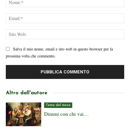
No
Ema
Sit
We
Salva il mio nome, email e sito web in questo browser per la
prossima volta che commento.
Altro dall'autore
Tema del mese
Dimmi con chi vai…