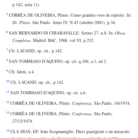
p.142, nota 11).
5
CORRÊA DE OLIVEIRA, Plinio. Como grandes voos de espírito. In:
Dr. Plinio
. São Paulo. Anno IV. N.43 (ottobre 2001), p.34.
6
SAN BERNARDO DI CHIARAVALLE. Sermo 27, n.8. In:
Obras
Completas
. Madrid: BAC, 1988, vol.VI, p.232.
7
Cfr. LAUAND, op. cit., p.142.
8
SAN TOMMASO D’AQUINO, op. cit. q.106, a.1, ad 2.
9
Cfr. Idem, a.4.
10
Cfr. LAUAND, op. cit., p.142.
11
SAN TOMMASO D’AQUINO, op. cit. a.6.
12
CORRÊA DE OLIVEIRA, Plinio.
Conferenza
. São Paulo, 1/6/1974.
13
CORRÊA DE OLIVEIRA, Plinio.
Conferenza
. São Paulo,
27/12/1974.
14
CLÁ DIAS, EP, João Scognamiglio. Dieci guarigioni e un miracolo.