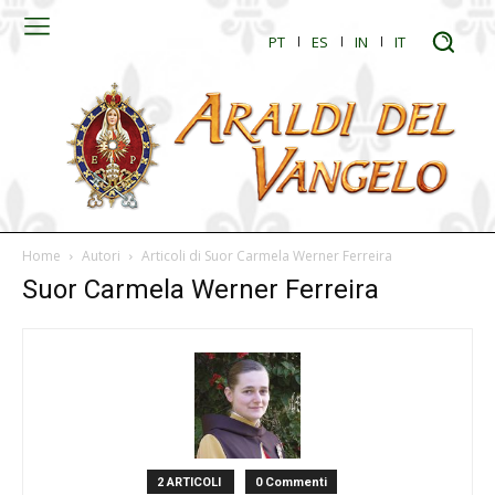
PT
ES
IN
IT
Home
Autori
Articoli di Suor Carmela Werner Ferreira
Suor Carmela Werner Ferreira
2 ARTICOLI
0 Commenti