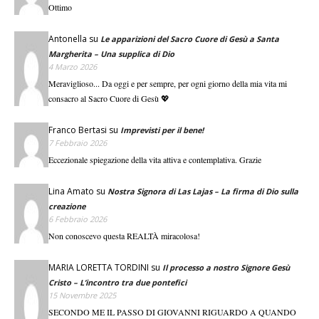
Ottimo
Antonella
su
Le apparizioni del Sacro Cuore di Gesù a Santa
Margherita – Una supplica di Dio
4 Marzo 2026
Meraviglioso... Da oggi e per sempre, per ogni giorno della mia vita mi
consacro al Sacro Cuore di Gesù 💖
Franco Bertasi
su
Imprevisti per il bene!
7 Febbraio 2026
Eccezionale spiegazione della vita attiva e contemplativa. Grazie
Lina Amato
su
Nostra Signora di Las Lajas – La firma di Dio sulla
creazione
6 Febbraio 2026
Non conoscevo questa REALTÀ miracolosa!
MARIA LORETTA TORDINI
su
Il processo a nostro Signore Gesù
Cristo – L’incontro tra due pontefici
15 Novembre 2025
SECONDO ME IL PASSO DI GIOVANNI RIGUARDO A QUANDO