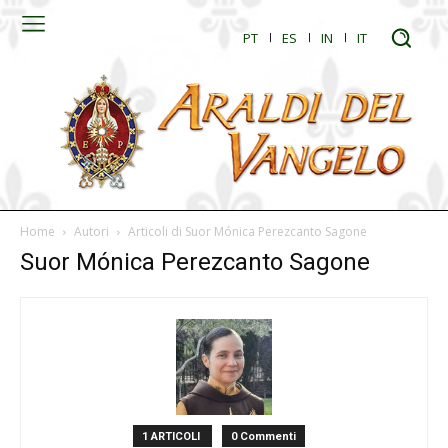
PT
ES
IN
IT
Home
Autori
Articoli di Suor Mónica Perezcanto Sagone
Suor Mónica Perezcanto Sagone
1 ARTICOLI
0 Commenti