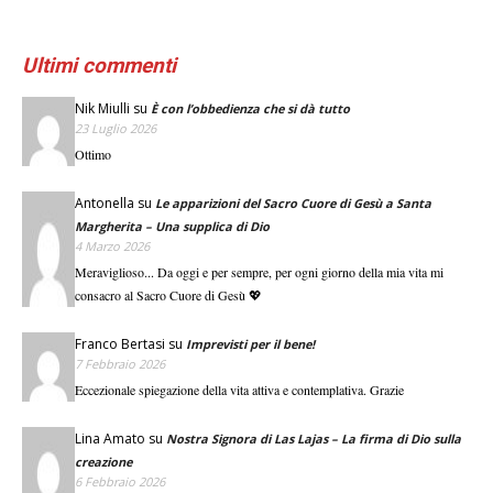
Ultimi commenti
Nik Miulli
su
È con l’obbedienza che si dà tutto
23 Luglio 2026
Ottimo
Antonella
su
Le apparizioni del Sacro Cuore di Gesù a Santa
Margherita – Una supplica di Dio
4 Marzo 2026
Meraviglioso... Da oggi e per sempre, per ogni giorno della mia vita mi
consacro al Sacro Cuore di Gesù 💖
Franco Bertasi
su
Imprevisti per il bene!
7 Febbraio 2026
Eccezionale spiegazione della vita attiva e contemplativa. Grazie
Lina Amato
su
Nostra Signora di Las Lajas – La firma di Dio sulla
creazione
6 Febbraio 2026