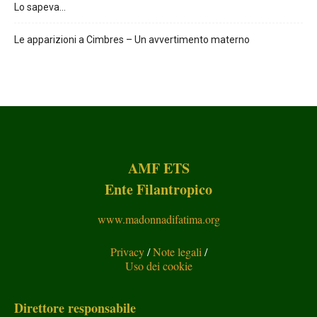
Lo sapeva…
Le apparizioni a Cimbres – Un avvertimento materno
AMF ETS
Ente Filantropico
www.madonnadifatima.org
Privacy
/
Note legali
/
Uso dei cookie
Direttore responsabile