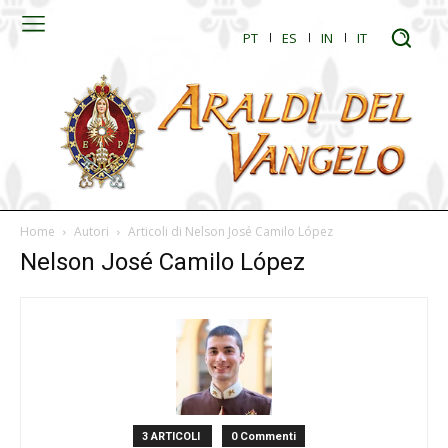
PT
ES
IN
IT
Home
Autori
Articoli di Nelson José Camilo López
Nelson José Camilo López
3 ARTICOLI
0 Commenti