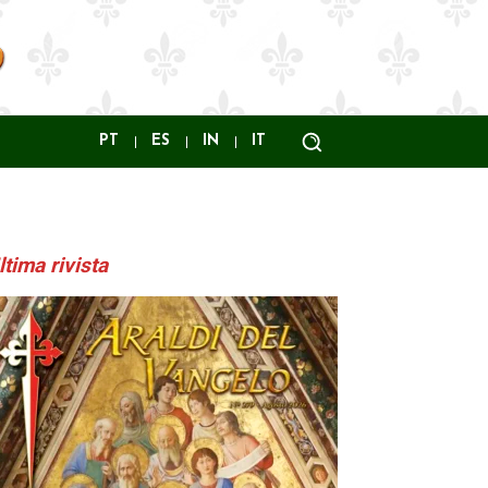
PT
ES
IN
IT
ltima rivista