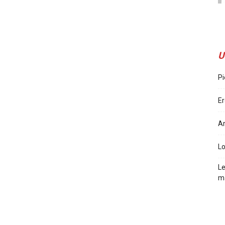
U
Pi
Er
Ar
L
Le
m