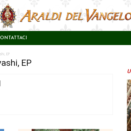
ONTATTACI
shi, EP
ashi, EP
U