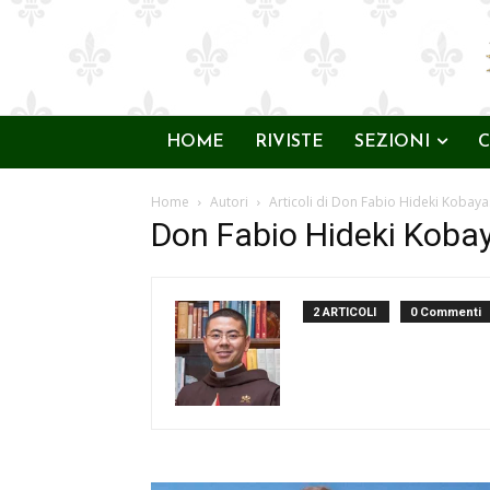
HOME
RIVISTE
SEZIONI
C
Home
Autori
Articoli di Don Fabio Hideki Kobaya
Don Fabio Hideki Kobay
2 ARTICOLI
0 Commenti