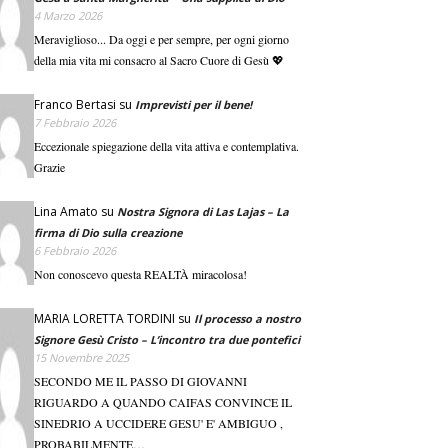
4 Marzo 2026
Meraviglioso... Da oggi e per sempre, per ogni giorno
della mia vita mi consacro al Sacro Cuore di Gesù 💖
Franco Bertasi
su
Imprevisti per il bene!
7 Febbraio 2026
Eccezionale spiegazione della vita attiva e contemplativa.
Grazie
Lina Amato
su
Nostra Signora di Las Lajas – La
firma di Dio sulla creazione
6 Febbraio 2026
Non conoscevo questa REALTÀ miracolosa!
MARIA LORETTA TORDINI
su
Il processo a nostro
Signore Gesù Cristo – L’incontro tra due pontefici
15 Novembre 2025
SECONDO ME IL PASSO DI GIOVANNI
RIGUARDO A QUANDO CAIFAS CONVINCE IL
SINEDRIO A UCCIDERE GESU' E' AMBIGUO ,
PROBABILMENTE…