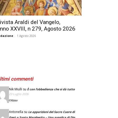
ivista Araldi del Vangelo,
nno XXVIII, n 279, Agosto 2026
edazione
-
1 Agosto 2026
ltimi commenti
Nik Miulli
su
È con l’obbedienza che si dà tutto
23 Luglio 2026
Ottimo
Antonella
su
Le apparizioni del Sacro Cuore di
Gesù a Santa Margherita – Una supplica di Dio