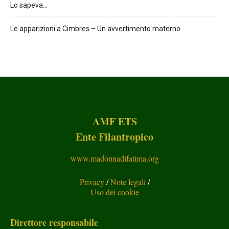
Lo sapeva…
Le apparizioni a Cimbres – Un avvertimento materno
AMF ETS
Ente Filantropico
www.madonnadifatima.org
Privacy
/
Note legali
/
Uso dei cookie
Direttore responsabile