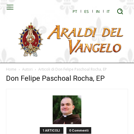
PT
ES
IN
IT
Home
Autori
Articoli di Don Felipe Paschoal Rocha, EP
Don Felipe Paschoal Rocha, EP
1 ARTICOLI
0 Commenti