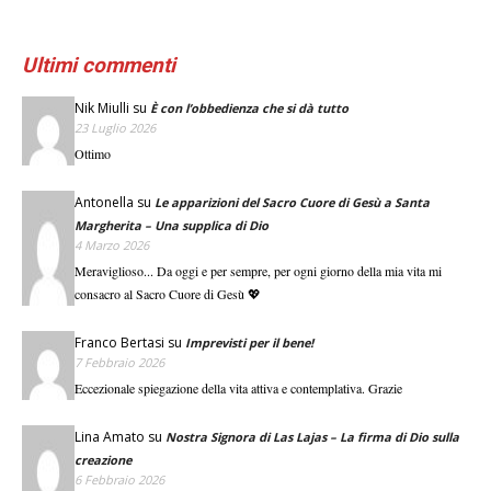
Ultimi commenti
Nik Miulli
su
È con l’obbedienza che si dà tutto
23 Luglio 2026
Ottimo
Antonella
su
Le apparizioni del Sacro Cuore di Gesù a Santa
Margherita – Una supplica di Dio
4 Marzo 2026
Meraviglioso... Da oggi e per sempre, per ogni giorno della mia vita mi
consacro al Sacro Cuore di Gesù 💖
Franco Bertasi
su
Imprevisti per il bene!
7 Febbraio 2026
Eccezionale spiegazione della vita attiva e contemplativa. Grazie
Lina Amato
su
Nostra Signora di Las Lajas – La firma di Dio sulla
creazione
6 Febbraio 2026