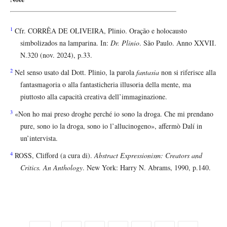
1
Cfr. CORRÊA DE OLIVEIRA, Plinio. Oração e holocausto
simbolizados na lamparina. In:
Dr. Plinio
. São Paulo. Anno XXVII.
N.320 (nov. 2024), p.33.
2
Nel senso usato dal Dott. Plinio, la parola
fantasia
non si riferisce alla
fantasmagoria o alla fantasticheria illusoria della mente, ma
piuttosto alla capacità creativa dell’immaginazione.
3
«Non ho mai preso droghe perché io sono la droga. Che mi prendano
pure, sono io la droga, sono io l’allucinogeno», affermò Dalí in
un’intervista.
4
ROSS, Clifford (a cura di).
Abstract Expressionism: Creators and
Critics. An Anthology
. New York: Harry N. Abrams, 1990, p.140.