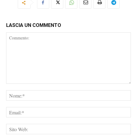
LASCIA UN COMMENTO
Commento:
No
Ema
Sit
We