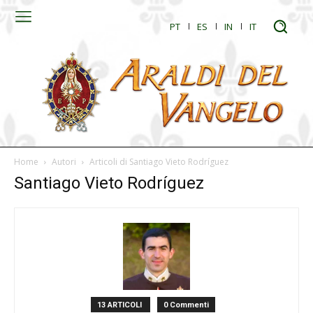
PT
ES
IN
IT
Home
Autori
Articoli di Santiago Vieto Rodríguez
Santiago Vieto Rodríguez
13 ARTICOLI
0 Commenti