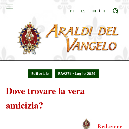
PT
ES
IN
IT
Editoriale
RAV278 - Luglio 2026
Dove trovare la vera
amicizia?
Redazione