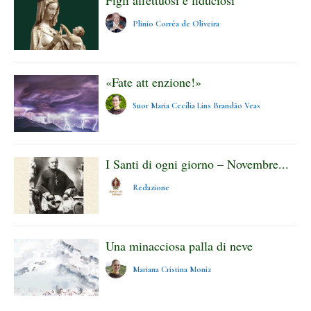
Figli affettuosi e fiduciosi
Plinio Corrêa de Oliveira
«Fate att enzione!»
Suor Maria Cecília Lins Brandão Veas
I Santi di ogni giorno – Novembre...
Redazione
Una minacciosa palla di neve
Mariana Cristina Moniz