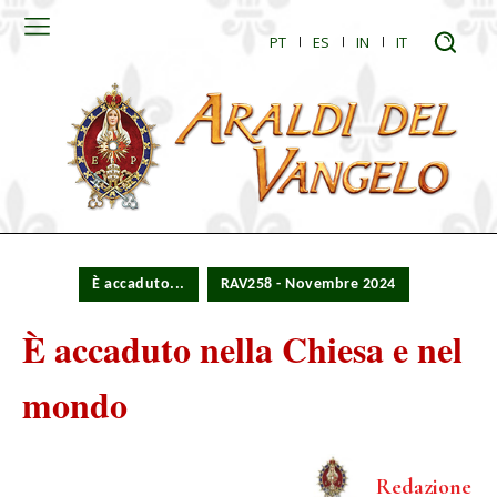
PT
ES
IN
IT
È accaduto...
RAV258 - Novembre 2024
È accaduto nella Chiesa e nel
mondo
Redazione