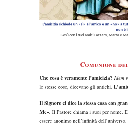
L’amicizia richiede un «sì» all’amico e un «no» a tu
non è i
Gesù con i suoi amici Lazzaro, Marta e Ma
Comunione del
Che cosa è veramente l’amicizia?
Idem v
L’amic
le stesse cose, dicevano gli antichi.
Il Signore ci dice la stessa cosa con gra
Me».
Il Pastore chiama i suoi per nome. 
essere anonimo nell’infinità dell’universo