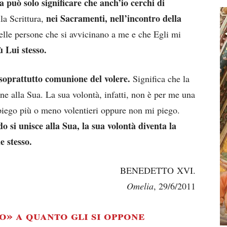
 può solo significare che anch’io cerchi di
nei Sacramenti, nell’incontro della
la Scrittura,
lle persone che si avvicinano a me e che Egli mi
ù Lui stesso.
 soprattutto comunione del volere.
Significa che la
one alla Sua. La sua volontà, infatti, non è per me una
 piego più o meno volentieri oppure non mi piego.
o si unisce alla Sua, la sua volontà diventa la
e stesso.
BENEDETTO XVI.
Omelia
, 29/6/2011
no» a quanto gli si oppone