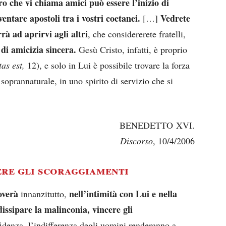
o che vi chiama amici può essere l’inizio di
entare apostoli tra i vostri coetanei.
Vedrete
[…]
rà ad aprirvi agli altri
, che considererete fratelli,
di amicizia sincera.
Gesù Cristo, infatti, è proprio
tas est,
12), e solo in Lui è possibile trovare la forza
à soprannaturale, in uno spirito di servizio che si
BENEDETTO XVI.
Discorso
, 10/4/2006
ere gli scoraggiamenti
overà
nell’intimità con Lui e nella
innanzitutto,
issipare la malinconia, vincere gli
ffidenza, l’indifferenza degli uomini renderanno a