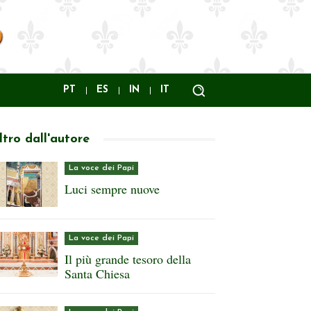
PT
ES
IN
IT
ltro dall'autore
La voce dei Papi
Luci sempre nuove
La voce dei Papi
Il più grande tesoro della
Santa Chiesa