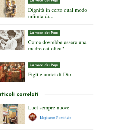
La voce dei Papi
Dignità in certo qual modo
infinita di...
La voce dei Papi
Come dovrebbe essere una
madre cattolica?
La voce dei Papi
Figli e amici di Dio
rticoli correlati
Luci sempre nuove
Magistero Pontificio