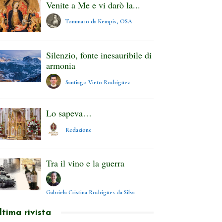
Venite a Me e vi darò la...
Tommaso da Kempis, OSA
Silenzio, fonte inesauribile di
armonia
Santiago Vieto Rodríguez
Lo sapeva…
Redazione
Tra il vino e la guerra
Gabriela Cristina Rodrigues da Silva
ltima rivista