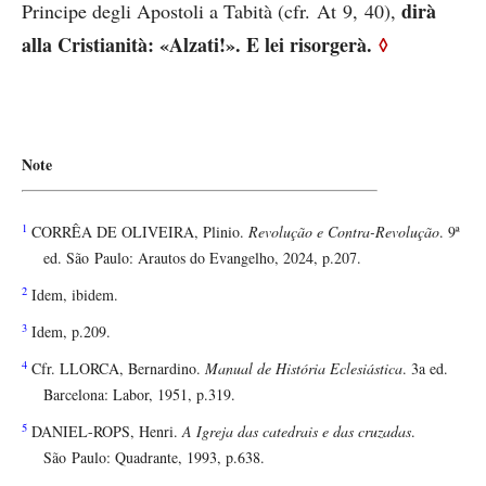
dirà
Principe degli Apostoli a Tabità (cfr. At 9, 40),
alla Cristianità: «Alzati!». E lei risorgerà.
◊
Note
1
CORRÊA DE OLIVEIRA, Plinio.
Revolução e Contra-Revolução
. 9ª
ed. São Paulo: Arautos do Evangelho, 2024, p.207.
2
Idem, ibidem.
3
Idem, p.209.
4
Cfr. LLORCA
,
Bernardino.
Manual de História Eclesiástica
. 3a ed.
Barcelona: Labor, 1951, p.319.
5
DANIEL-ROPS, Henri.
A Igreja das catedrais e das cruzadas
.
São Paulo: Quadrante, 1993, p.638.