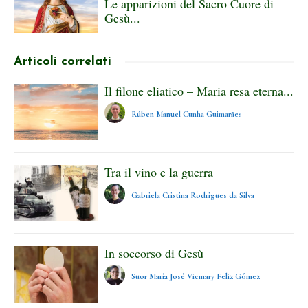
Le apparizioni del Sacro Cuore di
Gesù...
Articoli correlati
Il filone eliatico – Maria resa eterna...
Rúben Manuel Cunha Guimarães
Tra il vino e la guerra
Gabriela Cristina Rodrigues da Silva
In soccorso di Gesù
Suor María José Vicmary Feliz Gómez