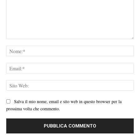
Commento:
No
Ema
Sit
We
Salva il mio nome, email e sito web in questo browser per la
prossima volta che commento.