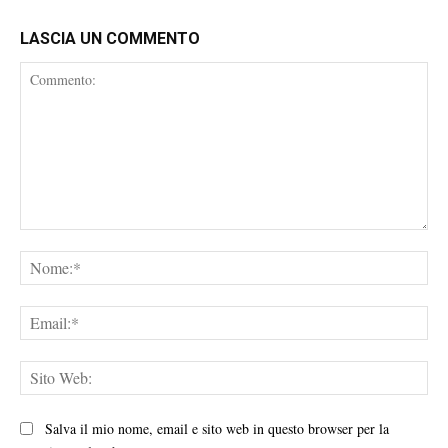
LASCIA UN COMMENTO
Commento:
No
Ema
Sit
We
Salva il mio nome, email e sito web in questo browser per la