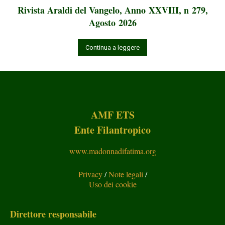
Rivista Araldi del Vangelo, Anno XXVIII, n 279,
Agosto 2026
Continua a leggere
AMF ETS
Ente Filantropico
www.madonnadifatima.org
Privacy
/
Note legali
/
Uso dei cookie
Direttore responsabile