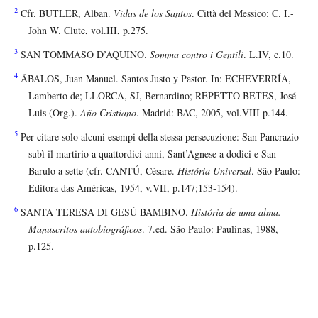
2
Cfr. BUTLER, Alban.
Vidas de los Santos
. Città del Messico: C. I.-
John W. Clute, vol.III, p.275.
3
SAN TOMMASO D’AQUINO.
Somma contro i Gentili
. L.IV, c.10.
4
ÁBALOS, Juan Manuel. Santos Justo y Pastor. In: ECHEVERRÍA,
Lamberto de; LLORCA, SJ, Bernardino; REPETTO BETES, José
Luis (Org.).
Año Cristiano
. Madrid: BAC, 2005, vol.VIII p.144.
5
Per citare solo alcuni esempi della stessa persecuzione: San Pancrazio
subì il martirio a quattordici anni, Sant’Agnese a dodici e San
Barulo a sette (cfr. CANTÚ, Césare.
História Universal
. São Paulo:
Editora das Américas, 1954, v.VII, p.147;153-154).
6
SANTA TERESA DI GESÙ BAMBINO.
História de uma alma.
Manuscritos autobiográficos
. 7.ed. São Paulo: Paulinas, 1988,
p.125.