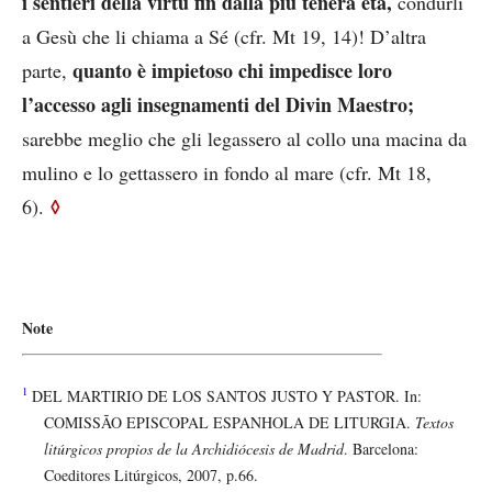
i sentieri della virtù fin dalla più tenera età,
condurli
a Gesù che li chiama a Sé (cfr. Mt 19, 14)! D’altra
quanto è impietoso chi impedisce loro
parte,
l’accesso agli insegnamenti del Divin Maestro;
sarebbe meglio che gli legassero al collo una macina da
mulino e lo gettassero in fondo al mare (cfr. Mt 18,
◊
6).
Note
1
DEL MARTIRIO DE LOS SANTOS JUSTO Y PASTOR. In:
COMISSÃO EPISCOPAL ESPANHOLA DE LITURGIA.
Textos
litúrgicos propios de la Archidiócesis de Madrid
. Barcelona:
Coeditores Litúrgicos, 2007, p.66.