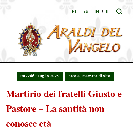
PT
ES
IN
IT
RAV266 - Luglio 2025
Storia, maestra di vita
Martirio dei fratelli Giusto e
Pastore – La santità non
conosce età