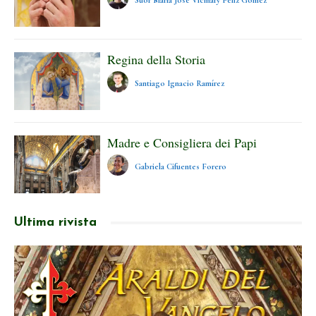
Suor María José Vicmary Feliz Gómez
Regina della Storia
Santiago Ignacio Ramírez
Madre e Consigliera dei Papi
Gabriela Cifuentes Forero
Ultima rivista