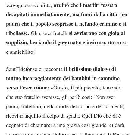
ordinò che i martiri fossero
vergognosa sconfitta,
decapitati immediatamente, ma fuori dalla città, per
paura che il popolo scoprisse il nefando crimine e si
ribellasse.
si avviarono con gioia al
Gli eroici fratelli
supplizio, lasciando il governatore insicuro,
timoroso
e annichilito!
il bellissimo dialogo di
Sant’Ildefonso ci racconta
mutuo incoraggiamento dei bambini in cammino
verso l’esecuzione:
«Giusto, il più piccolo, temendo
che suo fratello svenisse, gli parlò così: ‘Non aver
paura, fratellino, della morte del corpo e dei tormenti;
ricevi tranquillo il colpo di spada. Quel Dio che Si è
degnato di chiamarci a una grazia così grande, ci darà
forze commisurate ai dolori che ci attendono’. E Pastore