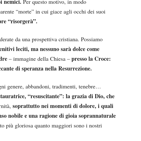
oi nemici.
Per questo motivo, in modo
arente “morte” in cui giace agli occhi dei suoi
pre “risorgerà”.
derate da una prospettiva cristiana. Possiamo
enitivi leciti, ma nessuno sarà dolce come
adre
presso la Croce:
– immagine della Chiesa –
boccante di speranza nella Resurrezione.
 ogni genere, abbandoni, tradimenti, tenebre…
tauratrice, “resuscitante”: la grazia di Dio, che
soprattutto nei momenti di dolore, i quali
rnità,
nso nobile e una ragione di gioia soprannaturale
to più gloriosa quanto maggiori sono i nostri