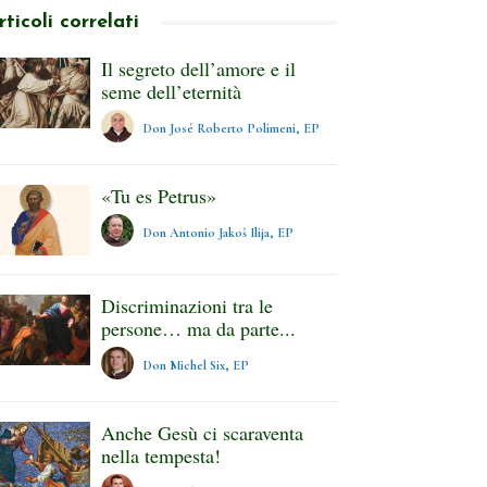
rticoli correlati
Il segreto dell’amore e il
seme dell’eternità
Don José Roberto Polimeni, EP
«Tu es Petrus»
Don Antonio Jakoš Ilija, EP
Discriminazioni tra le
persone… ma da parte...
Don Michel Six, EP
Anche Gesù ci scaraventa
nella tempesta!