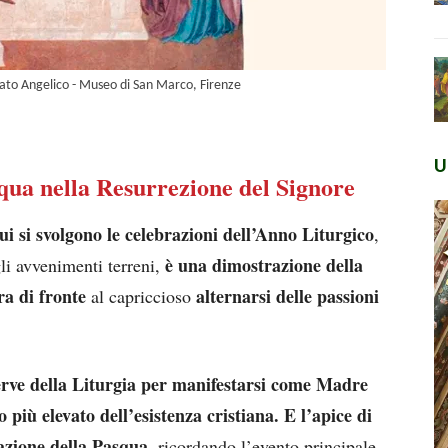
eato Angelico - Museo di San Marco, Firenze
U
qua nella Resurrezione del Signore
cui si svolgono le celebrazioni dell’Anno Liturgico
,
è una dimostrazione della
li avvenimenti terreni,
ra di fronte
alternarsi delle passioni
al capriccioso
serve della Liturgia per manifestarsi come Madre
so più elevato dell’esistenza cristiana. E l’apice di
razione della Pasqua,
ricordando l’evento principale