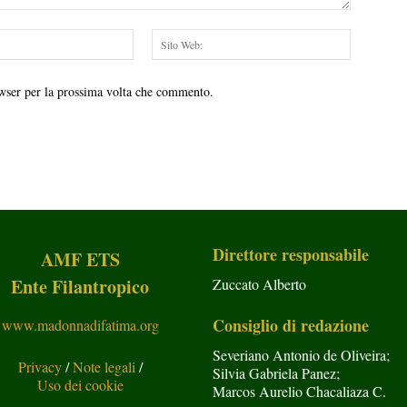
Email:*
Sito
Web:
owser per la prossima volta che commento.
Direttore responsabile
AMF ETS
Ente Filantropico
Zuccato Alberto
Consiglio di redazione
www.madonnadifatima.org
Severiano Antonio de Oliveira;
Privacy
/
Note legali
/
Silvia Gabriela Panez;
Uso dei cookie
Marcos Aurelio Chacaliaza C.