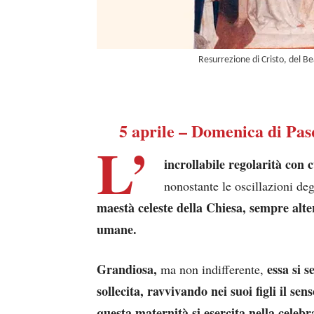
Resurrezione di Cristo, del B
5 aprile – Domenica di Pas
L’
incrollabile regolarità con 
nonostante le oscillazioni deg
maestà celeste della Chiesa, sempre alte
umane.
Grandiosa,
essa si 
ma non indifferente,
sollecita, ravvivando nei suoi figli il sen
questa maternità si esercita nella celeb