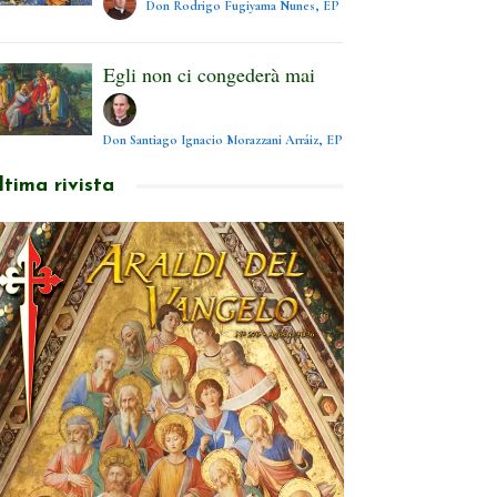
Don Rodrigo Fugiyama Nunes, EP
Egli non ci congederà mai
Don Santiago Ignacio Morazzani Arráiz, EP
ltima rivista