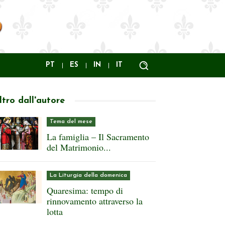
PT
ES
IN
IT
ltro dall'autore
Tema del mese
La famiglia – Il Sacramento
del Matrimonio...
La Liturgia della domenica
Quaresima: tempo di
rinnovamento attraverso la
lotta