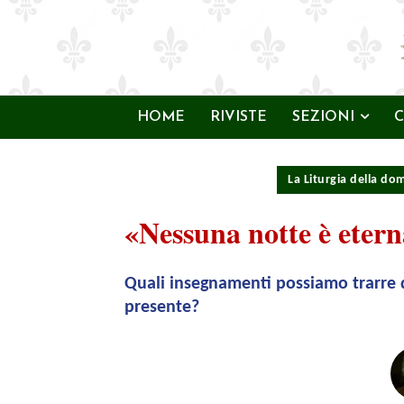
HOME
RIVISTE
SEZIONI
C
La Liturgia della do
«Nessuna notte è eter
Quali insegnamenti possiamo trarre d
presente?