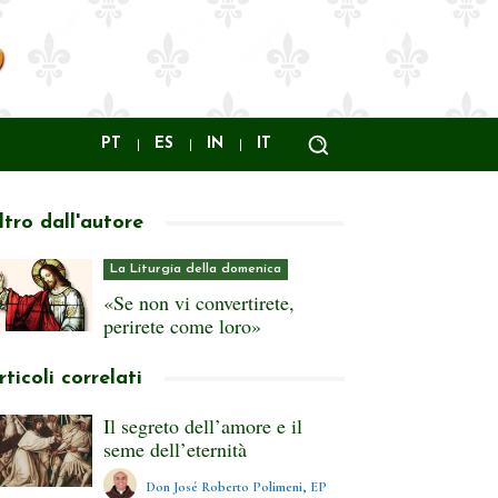
PT
ES
IN
IT
ltro dall'autore
La Liturgia della domenica
«Se non vi convertirete,
perirete come loro»
rticoli correlati
Il segreto dell’amore e il
seme dell’eternità
Don José Roberto Polimeni, EP