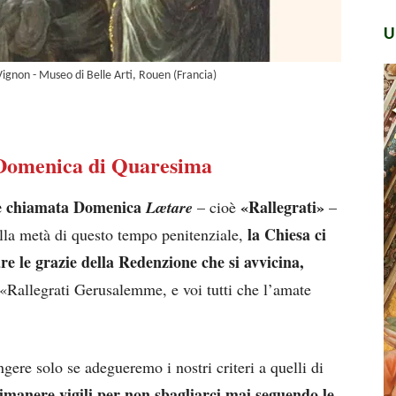
U
Vignon - Museo di Belle Arti, Rouen (Francia)
Domenica di Quaresima
è chiamata Domenica
«Rallegrati»
Lætare
– cioè
–
la Chiesa ci
lla metà di questo tempo penitenziale,
are le grazie della Redenzione che si avvicina,
«Rallegrati Gerusalemme, e voi tutti che l’amate
ere solo se adegueremo i nostri criteri a quelli di
rimanere vigili per non sbagliarci mai seguendo le