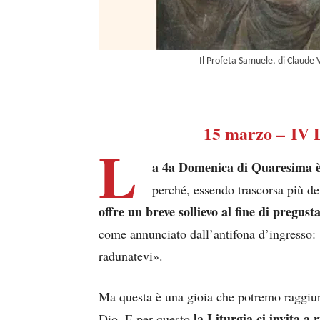
Il Profeta Samuele, di Claude 
15 marzo – IV 
L
a 4a Domenica di Quaresima 
perché, essendo trascorsa più de
offre un breve sollievo al fine di pregust
come annunciato dall’antifona d’ingresso: 
radunatevi».
Ma questa è una gioia che potremo raggiung
la Liturgia ci invita a 
Dio. E per questo