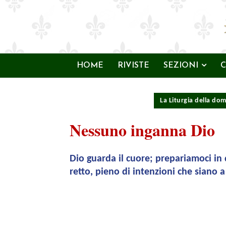
HOME
RIVISTE
SEZIONI
C
La Liturgia della do
Nessuno inganna Dio
Dio guarda il cuore; prepariamoci i
retto, pieno di intenzioni che siano a