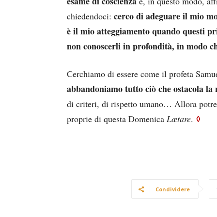
esame di coscienza
e, in questo modo, aff
cerco di adeguare il mio mo
chiedendoci:
è il mio atteggiamento quando questi pri
non conoscerli in profondità, in modo c
Cerchiamo di essere come il profeta Samu
abbandoniamo tutto ciò che ostacola la 
di criteri, di rispetto umano… Allora potr
◊
proprie di questa Domenica
Lætare
.
Condividere