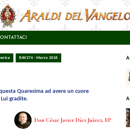
ONTATTACI
A
menica
RAV274 - Marzo 2026
n questa Quaresima ad avere un cuore
 Lui gradite.
A
Don César Javier Díez Juárez, EP