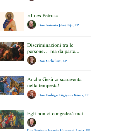
«Tu es Petrus»
Don Antonio Jakoš Ilija, EP
Discriminazioni tra le
persone… ma da parte...
Don Michel Six, EP
Anche Gesù ci scaraventa
nella tempesta!
Don Rodrigo Fugiyama Nunes, EP
Egli non ci congederà mai
Don Santiago Ignacio Morazzani Arráiz, EP