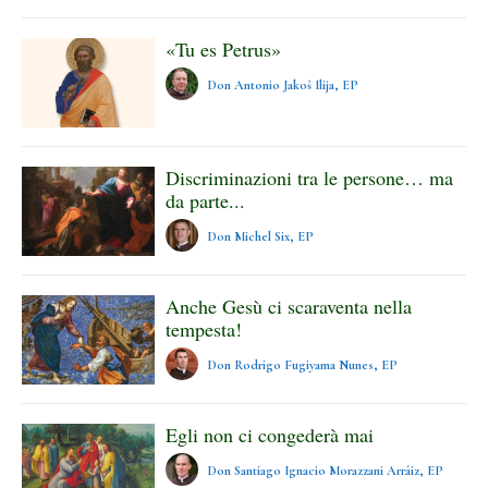
«Tu es Petrus»
Don Antonio Jakoš Ilija, EP
Discriminazioni tra le persone… ma
da parte...
Don Michel Six, EP
Anche Gesù ci scaraventa nella
tempesta!
Don Rodrigo Fugiyama Nunes, EP
Egli non ci congederà mai
Don Santiago Ignacio Morazzani Arráiz, EP