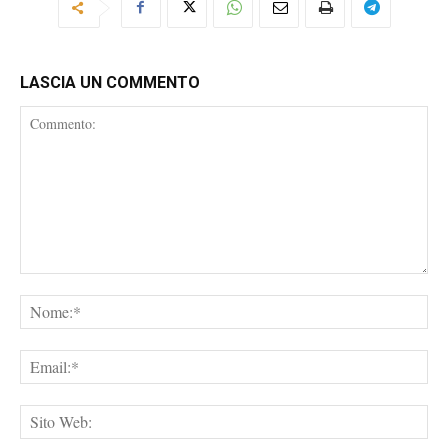
LASCIA UN COMMENTO
Commento:
No
Ema
Sit
We