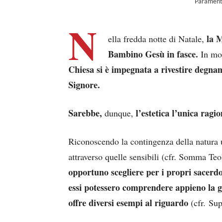
Parament
N
la M
ella fredda notte di Natale,
Bambino Gesù in fasce.
In mod
Chiesa si è impegnata a rivestire degname
Signore.
Sarebbe,
l’estetica l’unica ragi
dunque,
Riconoscendo la contingenza della natura 
attraverso quelle sensibili (cfr. Somma Teol
opportuno scegliere per i propri sacerdot
essi potessero comprendere appieno la 
offre diversi esempi al riguardo
(cfr. Sup