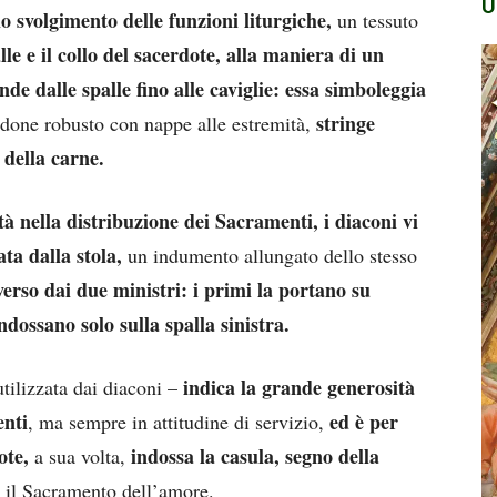
U
o svolgimento delle funzioni liturgiche,
un tessuto
lle e il collo del sacerdote, alla maniera di un
ende dalle spalle fino alle caviglie: essa simboleggia
stringe
done robusto con nappe alle estremità,
 della carne.
tà nella distribuzione dei Sacramenti, i diaconi vi
ta dalla stola,
un indumento allungato dello stesso
erso dai due ministri: i primi la portano su
ndossano solo sulla spalla sinistra.
indica la grande generosità
tilizzata dai diaconi –
enti
ed è per
, ma sempre in attitudine di servizio,
ote,
indossa la casula, segno della
a sua volta,
, il Sacramento dell’amore.