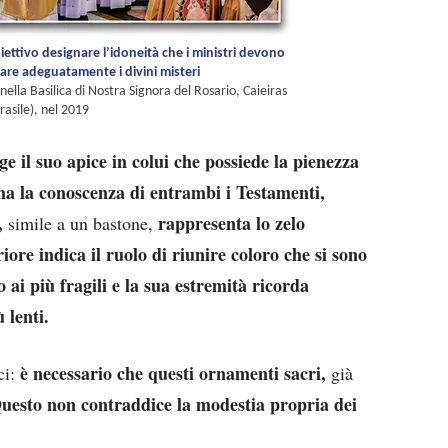
iettivo designare l’idoneità che i ministri devono
are adeguatamente i divini misteri
ella Basilica di Nostra Signora del Rosario, Caieiras
rasile), nel 2019
e il suo apice in colui che possiede la pienezza
ma la conoscenza di entrambi i Testamenti,
,
rappresenta lo zelo
simile a un bastone,
iore indica il ruolo di riunire coloro che si sono
o ai più fragili e la sua estremità ricorda
 lenti.
è necessario che questi ornamenti sacri,
ci:
già
uesto non contraddice la modestia propria dei