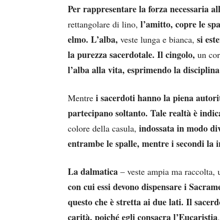
Per rappresentare la forza necessaria all
l’amitto, copre le spa
rettangolare di lino,
elmo. L’alba,
si est
veste lunga e bianca,
la purezza sacerdotale.
Il cingolo,
un cor
l’alba alla vita, esprimendo la disciplina
i sacerdoti hanno la piena autori
Mentre
partecipano soltanto. Tale realtà è indica
indossata in modo div
colore della casula,
entrambe le spalle, mentre i secondi la i
La dalmatica
– veste ampia ma raccolta, u
con cui essi devono dispensare i Sacram
questo che è stretta ai due lati.
Il sacerd
carità, poiché egli consacra l’Eucaristia