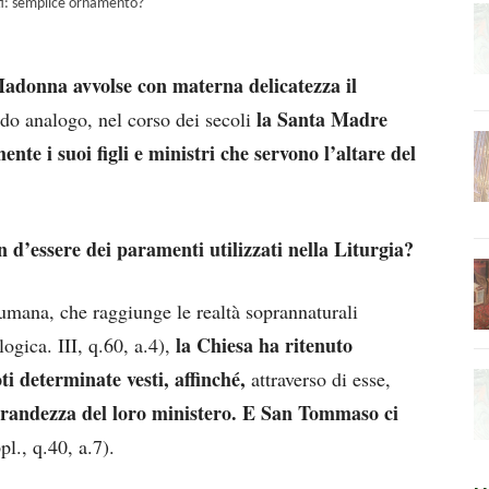
i: semplice ornamento?
adonna avvolse con materna delicatezza il
la Santa Madre
o analogo, nel corso dei secoli
nte i suoi figli e ministri che servono l’altare del
on d’essere dei paramenti utilizzati nella Liturgia?
umana, che raggiunge le realtà soprannaturali
la Chiesa ha ritenuto
ogica. III, q.60, a.4),
i determinate vesti, affinché,
attraverso di esse,
grandezza del loro ministero. E San Tommaso ci
pl., q.40, a.7).