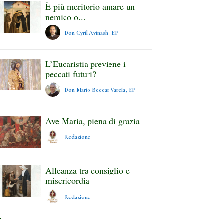
È più meritorio amare un
nemico o...
Don Cyril Avinash, EP
L’Eucaristia previene i
peccati futuri?
Don Mario Beccar Varela, EP
Ave Maria, piena di grazia
Redazione
Alleanza tra consiglio e
misericordia
Redazione