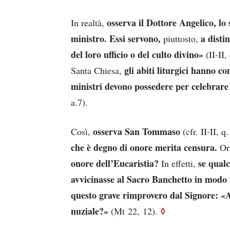
osserva il Dottore Angelico, lo
In realtà,
ministro.
Essi servono,
a disti
piuttosto,
del loro ufficio o del culto divino»
(II-II,
gli abiti liturgici hanno co
Santa Chiesa,
ministri devono possedere per celebrare
a.7).
osserva San Tommaso
Così,
(cfr. II-II, q
che è degno di onore merita censura.
Or
onore dell’Eucaristia?
se qual
In effetti,
avvicinasse al Sacro Banchetto in modo
questo grave rimprovero dal Signore: «
nuziale?»
◊
(Mt 22, 12).