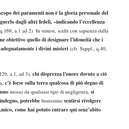
 scopo dei paramenti non è la gloria personale del
nguerlo dagli altri fedeli, «indicando l’eccellenza
 q.169, a.1 ad 2). In sintesi, scelti con sapienza dalla
me obiettivo quello di designare l’idoneità che i
 adeguatamente i divini misteri
(cfr. Suppl., q.40,
chi disprezza l’onore dovuto a ciò
.129, a.1, ad 3),
c’è forse sulla terra qualcosa di più degno di
a,
cuno
si
mosso da qualsiasi tipo di negligenza,
 indegno, potrebbe
sentirsi rivolgere
benissimo
Amico, come hai potuto entrare qui senz’abito