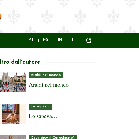
PT
ES
IN
IT
ltro dall'autore
Araldi nel mondo
Araldi nel mondo
Lo sapeva…
Lo sapeva…
Cosa dice il Catechismo?