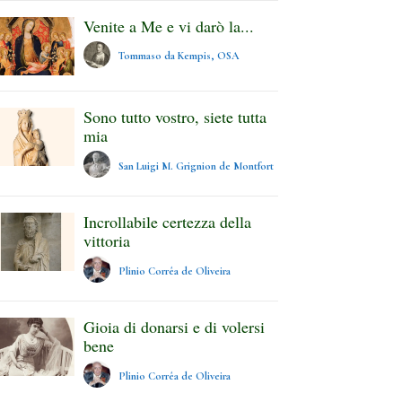
Venite a Me e vi darò la...
Tommaso da Kempis, OSA
Sono tutto vostro, siete tutta
mia
San Luigi M. Grignion de Montfort
Incrollabile certezza della
vittoria
Plinio Corrêa de Oliveira
Gioia di donarsi e di volersi
bene
Plinio Corrêa de Oliveira