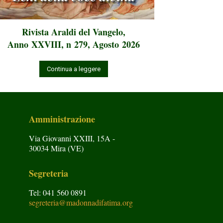
Rivista Araldi del Vangelo,
Anno XXVIII, n 279, Agosto 2026
Continua a leggere
Amministrazione
Via Giovanni XXIII, 15A -
30034 Mira (VE)
Segreteria
Tel: 041 560 0891
segreteria@madonnadifatima.org