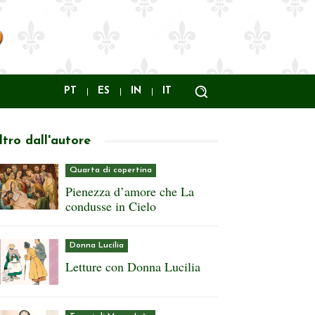
PT
ES
IN
IT
ltro dall'autore
Quarta di copertina
Pienezza d’amore che La
condusse in Cielo
Donna Lucilia
Letture con Donna Lucilia