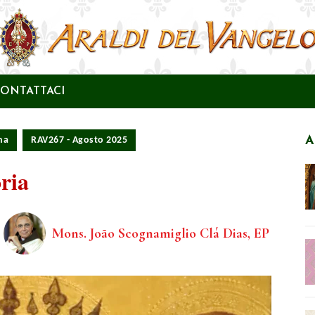
ONTATTACI
A
na
RAV267 - Agosto 2025
oria
Mons. João Scognamiglio Clá Dias, EP