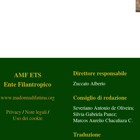
Direttore responsabile
AMF ETS
Ente Filantropico
Zuccato Alberto
Consiglio di redazione
www.madonnadifatima.org
Severiano Antonio de Oliveira;
Privacy
/
Note legali
/
Silvia Gabriela Panez;
Uso dei cookie
Marcos Aurelio Chacaliaza C.
Traduzione