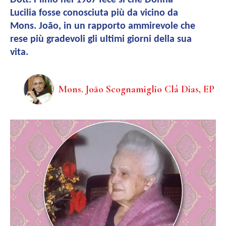
Dott. Plinio nel 1967 fece sì che Donna
Lucilia fosse conosciuta più da vicino da
Mons. João, in un rapporto ammirevole che
rese più gradevoli gli ultimi giorni della sua
vita.
Mons. João Scognamiglio Clá Dias, EP