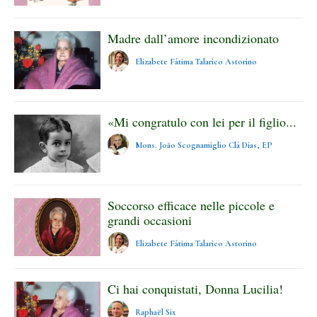
Madre dall’amore incondizionato
Elizabete Fátima Talarico Astorino
«Mi congratulo con lei per il figlio...
Mons. João Scognamiglio Clá Dias, EP
Soccorso efficace nelle piccole e
grandi occasioni
Elizabete Fátima Talarico Astorino
Ci hai conquistati, Donna Lucilia!
Raphaël Six