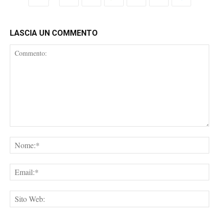
LASCIA UN COMMENTO
Commento:
No
Ema
Sit
We