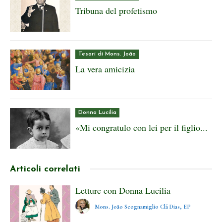
Tribuna del profetismo
Tesori di Mons. João
La vera amicizia
Donna Lucilia
«Mi congratulo con lei per il figlio...
Articoli correlati
Letture con Donna Lucilia
Mons. João Scognamiglio Clá Dias, EP