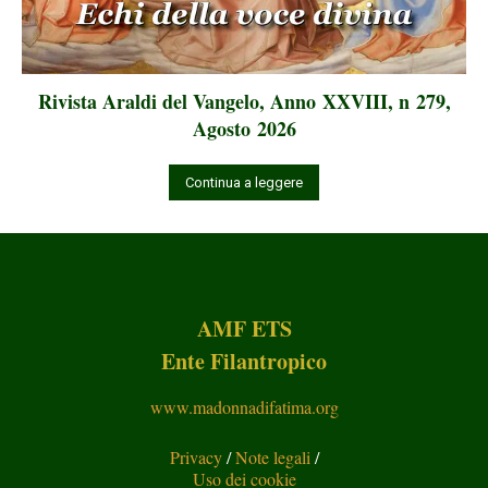
Rivista Araldi del Vangelo, Anno XXVIII, n 279,
Agosto 2026
Continua a leggere
AMF ETS
Ente Filantropico
www.madonnadifatima.org
Privacy
/
Note legali
/
Uso dei cookie