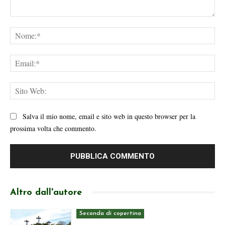
Commento:
No
Ema
Sit
We
Salva il mio nome, email e sito web in questo browser per la
prossima volta che commento.
Altro dall'autore
Seconda di copertina