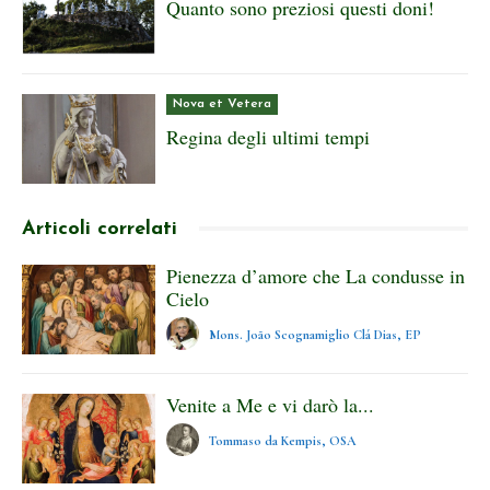
Quanto sono preziosi questi doni!
Nova et Vetera
Regina degli ultimi tempi
Articoli correlati
Pienezza d’amore che La condusse in
Cielo
Mons. João Scognamiglio Clá Dias, EP
Venite a Me e vi darò la...
Tommaso da Kempis, OSA