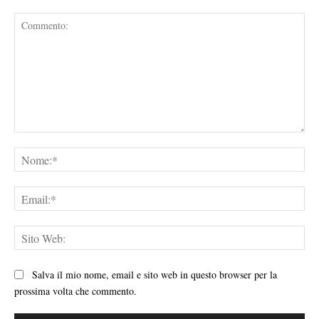
Commento:
No
Ema
Sit
We
Salva il mio nome, email e sito web in questo browser per la
prossima volta che commento.