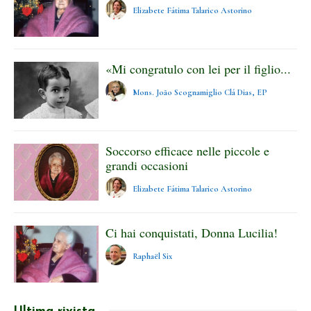
Elizabete Fátima Talarico Astorino
«Mi congratulo con lei per il figlio...
Mons. João Scognamiglio Clá Dias, EP
Soccorso efficace nelle piccole e
grandi occasioni
Elizabete Fátima Talarico Astorino
Ci hai conquistati, Donna Lucilia!
Raphaël Six