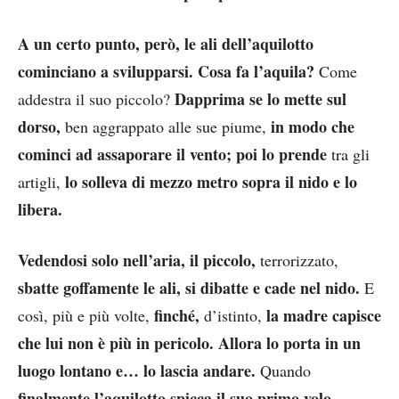
A un certo punto, però, le ali dell’aquilotto
cominciano a svilupparsi. Cosa fa l’aquila?
Come
Dapprima se lo mette sul
addestra il suo piccolo?
dorso,
in modo che
ben aggrappato alle sue piume,
cominci ad assaporare il vento; poi lo prende
tra gli
lo solleva di mezzo metro sopra il nido e lo
artigli,
libera.
Vedendosi solo nell’aria, il piccolo,
terrorizzato,
sbatte goffamente le ali, si dibatte e cade nel nido.
E
finché,
la madre capisce
così, più e più volte,
d’istinto,
che lui non è più in pericolo. Allora lo porta in un
luogo lontano e… lo lascia andare.
Quando
finalmente l’aquilotto spicca il suo primo volo,