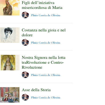
Figli dell’iniziativa
misericordiosa di Maria
Plinio Corrêa de Oliveira
Costanza nella gioia e nel
dolore
Plinio Corrêa de Oliveira
Nostra Signora nella lotta
traRivoluzione e Contro-
Rivoluzione
Plinio Corrêa de Oliveira
Asse della Storia
Plinio Corrêa de Oliveira