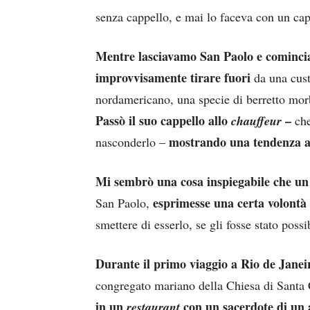
senza cappello, e mai lo faceva con un cap
Mentre lasciavamo San Paolo e cominciav
improvvisamente tirare fuori
da una cus
nordamericano, una specie di berretto morb
Passò il suo cappello allo
–
chauffeur
che
mostrando una tendenza a d
nasconderlo –
Mi sembrò una cosa inspiegabile che un 
esprimesse una certa volontà 
San Paolo,
smettere di esserlo, se gli fosse stato possi
Durante il primo viaggio a Rio de Janeir
congregato mariano della Chiesa di Santa 
in un
con un sacerdote di un 
restaurant