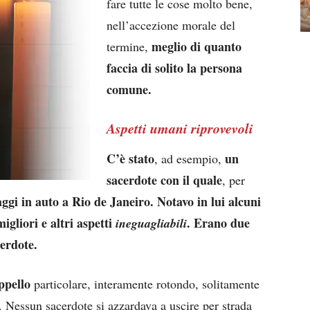
fare tutte le cose molto bene,
nell’accezione morale del
meglio di quanto
termine,
faccia di solito la persona
comune.
Aspetti umani riprovevoli
C’è stato
un
, ad esempio,
sacerdote con il quale
, per
aggi in auto a Rio de Janeiro. Notavo in lui alcuni
igliori e altri aspetti
. Erano due
ineguagliabili
cerdote.
ppello
particolare, interamente rotondo, solitamente
a. Nessun sacerdote si azzardava a uscire per strada