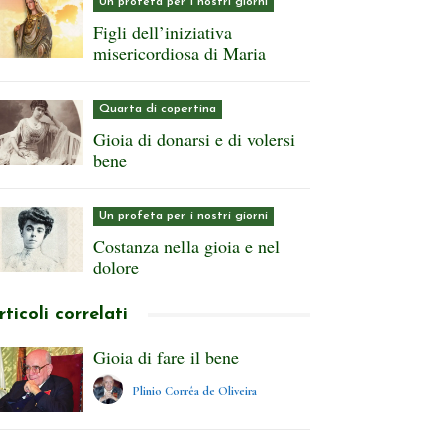
Un profeta per i nostri giorni
Figli dell’iniziativa
misericordiosa di Maria
Quarta di copertina
Gioia di donarsi e di volersi
bene
Un profeta per i nostri giorni
Costanza nella gioia e nel
dolore
rticoli correlati
Gioia di fare il bene
Plinio Corrêa de Oliveira