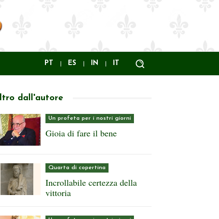
PT
ES
IN
IT
ltro dall'autore
Un profeta per i nostri giorni
Gioia di fare il bene
Quarta di copertina
Incrollabile certezza della
vittoria