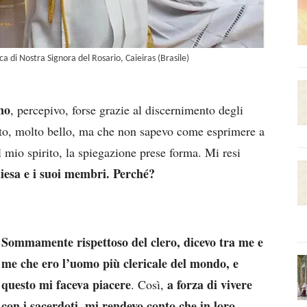
ca di Nostra Signora del Rosario, Caieiras (Brasile)
no
, percepivo, forse grazie al discernimento degli
vato, molto bello, ma che non sapevo come esprimere a
l mio spirito, la spiegazione prese forma. Mi resi
hiesa e i suoi membri. Perché?
Sommamente rispettoso del clero, dicevo tra me e
me che ero l’uomo più clericale del mondo, e
questo mi faceva piacere
a forza di vivere
. Così,
con i sacerdoti, mi rendevo conto che in loro