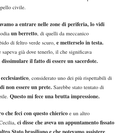
pello civile.
amo a entrare nelle zone di periferia, lo vidi
un berretto
todia
, di quelli da meccanico
e metterselo in testa.
ido di feltro verde scuro,
 sapeva già dove tenerlo, il che significava
issimulare il fatto di essere un sacerdote.
ecclesiastico
, considerato uno dei più rispettabili di
di non essere un prete.
Sarebbe stato tentato di
Questo mi fece una brutta impressione.
bile.
o che feci con questo chierico
e un altro
ci disse che aveva un appuntamento fissato
Cecilia,
altro Stato brasiliano e che potevamo assistere