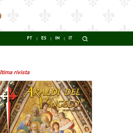
PT
ES
IN
IT
ltima rivista