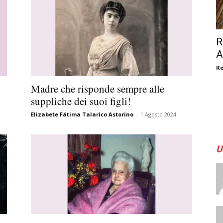
R
A
R
Madre che risponde sempre alle
suppliche dei suoi figli!
Elizabete Fátima Talarico Astorino
-
1 Agosto 2024
U