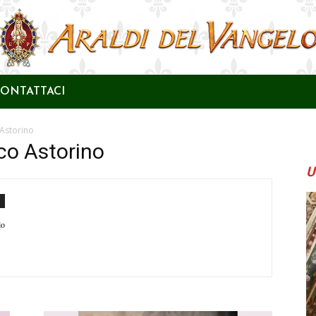
ONTATTACI
 Astorino
co Astorino
U
lo