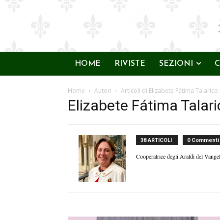
HOME
RIVISTE
SEZIONI
C
Home
Autori
Articoli di Elizabete Fátima Talarico
Elizabete Fátima Talari
38 ARTICOLI
0 Commenti
Cooperatrice degli Araldi del Vange