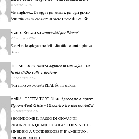
4 Marzo 2026
Meraviglioso... Da oggi e per sempre, per ogni giorno
della mia vita mi consacro al Sacro Cuore di Gesù 💖
Franco Bertasi
su
Imprevisti per il bene!
7 Febbraio 2026
Eccezionale spiegazione della vita attiva e contemplativa.
Grazie
Lina Amato
su
Nostra Signora di Las Lajas – La
firma di Dio sulla creazione
6 Febbraio 2026
Non conoscevo questa REALTÀ miracolosa!
MARIA LORETTA TORDINI
su
Il processo a nostro
Signore Gesù Cristo – L’incontro tra due pontefici
15 Novembre 2025
SECONDO ME IL PASSO DI GIOVANNI
RIGUARDO A QUANDO CAIFAS CONVINCE IL
SINEDRIO A UCCIDERE GESU' E' AMBIGUO ,
PROBABILMENTE…