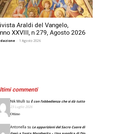
ivista Araldi del Vangelo,
nno XXVIII, n 279, Agosto 2026
edazione
-
1 Agosto 2026
ltimi commenti
Nik Miulli
su
È con l’obbedienza che si dà tutto
23 Luglio 2026
Ottimo
Antonella
su
Le apparizioni del Sacro Cuore di
Gesù a Santa Margherita – Una supplica di Dio