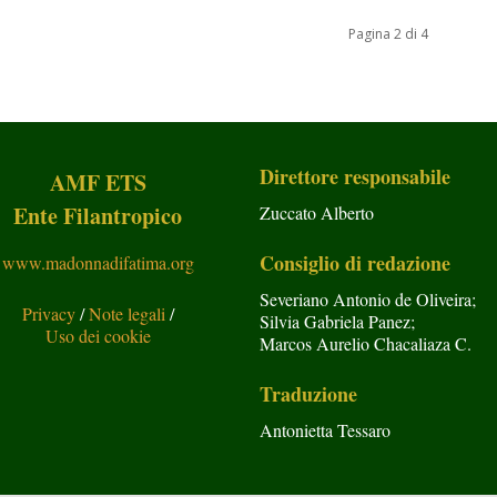
Pagina 2 di 4
Direttore responsabile
AMF ETS
Ente Filantropico
Zuccato Alberto
Consiglio di redazione
www.madonnadifatima.org
Severiano Antonio de Oliveira;
Privacy
/
Note legali
/
Silvia Gabriela Panez;
Uso dei cookie
Marcos Aurelio Chacaliaza C.
Traduzione
Antonietta Tessaro