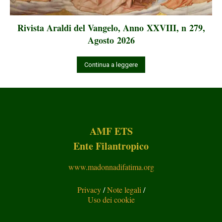
Rivista Araldi del Vangelo, Anno XXVIII, n 279,
Agosto 2026
Continua a leggere
AMF ETS
Ente Filantropico
www.madonnadifatima.org
Privacy
/
Note legali
/
Uso dei cookie