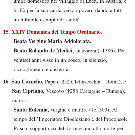
umile domestica nel villaggio di Eben, in Austria, e
brillò per la sua carità verso i poveri, dando a tutti
un mirabile esempio di santità.
15. XXIV Domenica del Tempo Ordinario.
Beata Vergine Maria Addolorata.
Beato Rolando de Medici,
anacoreta (†1386). Per
ventisei anni visse in un bosco, in silenzio,
raccoglimento e austerità.
16. San Cornelio,
Papa (†252 Civitavecchia – Roma), e
San Cipriano,
Vescovo (†258 Cartagine – Tunisia),
martiri.
Santa Eufemia,
vergine e martire (†c. 303). Al
tempo dell’Imperatore Diocleziano e del Proconsole
Prisco, sopportò crudeli torture fino alla morte per