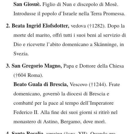
San Giosuè.
Figlio di Nun e discepolo di Mosè.
Introdusse il popolo d’Israele nella Terra Promessa.
2. Beata Ingrid Elofsdotter,
vedova (†1282). Dopo la
morte del marito, offrì tutti i suoi beni al servizio di
Dio e ricevette l’abito domenicano a Skänninge, in
Svezia.
3. San Gregorio Magno,
Papa e Dottore della Chiesa
(†604 Roma).
Beato Guala di Brescia,
Vescovo (†1244). Frate
domenicano, governò la diocesi di Brescia e
combatté per la pace al tempo dell’Imperatore
Federico II. Alla fine dei suoi giorni si ritirò nel
monastero di Astino, Bergamo, dove morì.
4. Santa Rosalia,
vergine (†sec. XII). Quando era