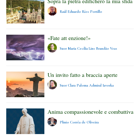
Sopra la pietra edificherò la mia sfida
Raúl Eduardo Ríos Portillo
«Fate att enzione!»
Suor Maria Cecília Lins Brandão Veas
Un invito fatto a braccia aperte
Suor Clara Paloma Admiral Iavorka
Anima compassionevole e combattiva
Plinio Corrêa de Oliveira