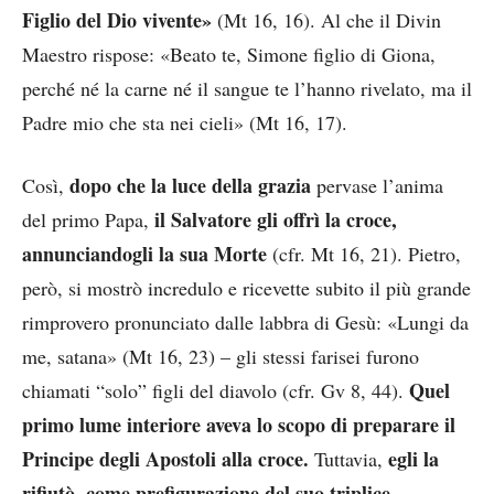
Figlio del Dio vivente»
(Mt 16, 16). Al che il Divin
Maestro rispose: «Beato te, Simone figlio di Giona,
perché né la carne né il sangue te l’hanno rivelato, ma il
Padre mio che sta nei cieli» (Mt 16, 17).
dopo che la luce della grazia
Così,
pervase l’anima
il Salvatore gli offrì la croce,
del primo Papa,
annunciandogli la sua Morte
(cfr. Mt 16, 21). Pietro,
però, si mostrò incredulo e ricevette subito il più grande
rimprovero pronunciato dalle labbra di Gesù: «Lungi da
me, satana» (Mt 16, 23) – gli stessi farisei furono
Quel
chiamati “solo” figli del diavolo (cfr. Gv 8, 44).
primo lume interiore aveva lo scopo di preparare il
Principe degli Apostoli alla croce.
egli la
Tuttavia,
rifiutò, come prefigurazione del suo triplice