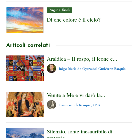
Pagine finali
Di che colore è il cielo?
Articoli correlati
Araldica – Il rospo, il leone e...
Íñigo María de Oyarzábal Gutiérrez-Barquín
Venite a Me e vi darò la...
Tommaso da Kempis, OSA
Silenzio, fonte inesauribile di
armonia