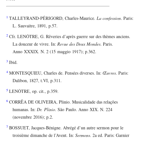
1
TALLEYRAND-PÉRIGORD, Charles-Maurice.
La confession
. Paris:
L. Sauvaitre, 1891, p.57.
2
Cfr. LENÔTRE, G. Rêveries d’après guerre sur des thèmes anciens.
La douceur de vivre. In:
Revue des Deux Mondes
. Paris.
Anno XXXIX. N. 2 (15 maggio 1917); p.362.
3
Ibid.
4
MONTESQUIEU, Charles de. Pensées diverses. In:
Œuvres
. Paris:
Dalibon, 1827, t.VI, p.311.
5
LENÔTRE, op. cit., p.359.
6
CORRÊA DE OLIVEIRA, Plinio. Musicalidade das relações
humanas. In:
Dr. Plinio
. São Paulo. Anno XIX. N. 224
(novembre 2016); p.2.
7
BOSSUET, Jacques-Bénigne. Abrégé d’un autre sermon pour le
troisième dimanche de l’Avent. In:
Sermons
. 2a ed. Paris: Garnier