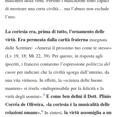
maschera della virtù. Persino i mascalzoni sono capaci
di mostrare una certa civiltà… ma l’abuso non esclude
l’uso.
La cortesia era, prima di tutto, l’ornamento delle
virtù. Era permeata dalla carità fraterna
insegnata
dalle Scritture: «Amerai il prossimo tuo come te stesso»
(Lv 19, 18; Mt 22, 39). Per questo, in risposta agli
ipocriti, i francesi coniarono l’espressione
politezza del
cuore
per indicare che la civiltà sgorga dall’interno, da
una vita virtuosa. In effetti, la «scienza delle buone
maniere» si rivela «indispensabile per la felicità e la
5
E come ben definì il Dott. Plinio
virtù degli uomini».
Corrêa de Oliveira, «la cortesia è la musicalità delle
6
relazioni umane».
la virtù assomiglia a un
In sintesi,