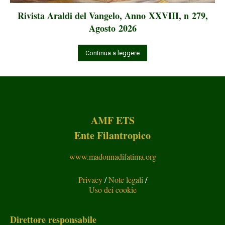
Rivista Araldi del Vangelo, Anno XXVIII, n 279,
Agosto 2026
Continua a leggere
AMF ETS
Ente Filantropico
www.madonnadifatima.org
Privacy
/
Note legali
/
Uso dei cookie
Direttore responsabile