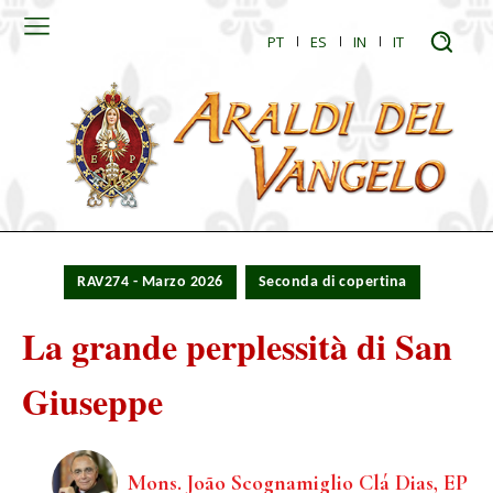
PT
ES
IN
IT
RAV274 - Marzo 2026
Seconda di copertina
La grande perplessità di San
Giuseppe
Mons. João Scognamiglio Clá Dias, EP