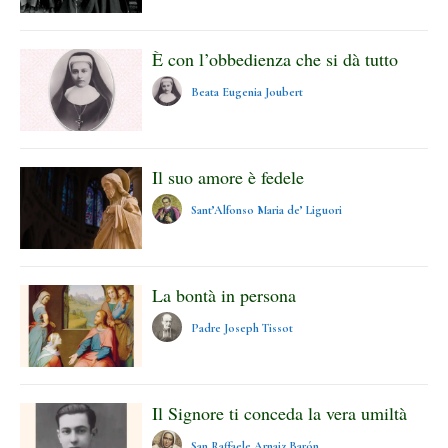
È con l’obbedienza che si dà tutto
Beata Eugenia Joubert
Il suo amore è fedele
Sant’Alfonso Maria de’ Liguori
La bontà in persona
Padre Joseph Tissot
Il Signore ti conceda la vera umiltà
San Raffaele Arnaiz Barón