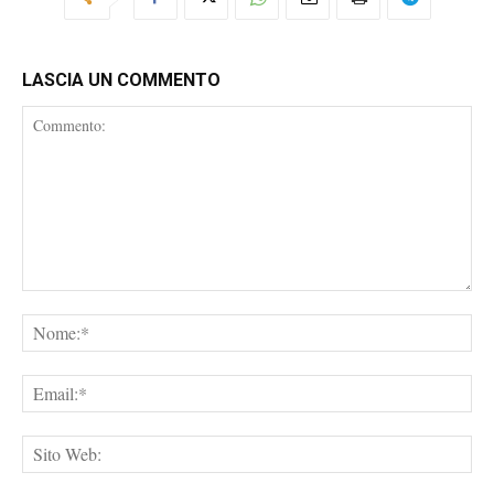
LASCIA UN COMMENTO
Commento:
No
Ema
Sit
We