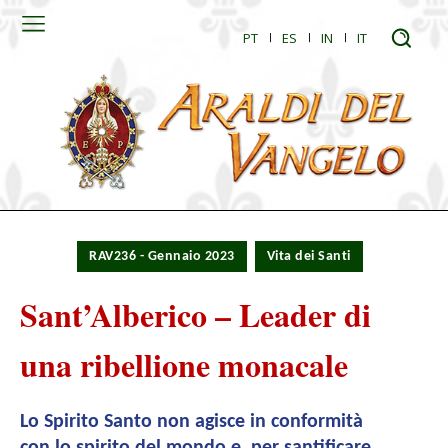
PT
ES
IN
IT
RAV236 - Gennaio 2023
Vita dei Santi
Sant’Alberico – Leader di
una ribellione monacale
Lo Spirito Santo non agisce in conformità