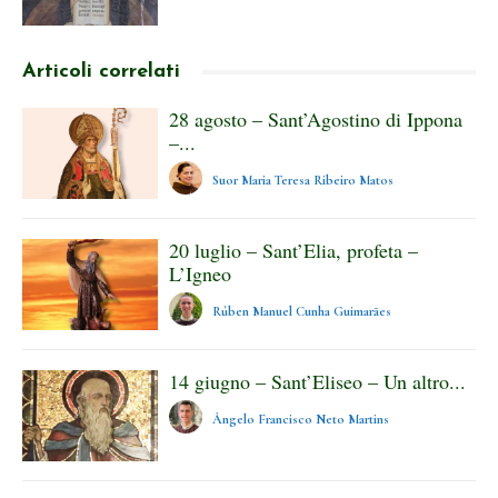
Articoli correlati
28 agosto – Sant’Agostino di Ippona
–...
Suor Maria Teresa Ribeiro Matos
20 luglio – Sant’Elia, profeta –
L’Igneo
Rúben Manuel Cunha Guimarães
14 giugno – Sant’Eliseo – Un altro...
Ângelo Francisco Neto Martins