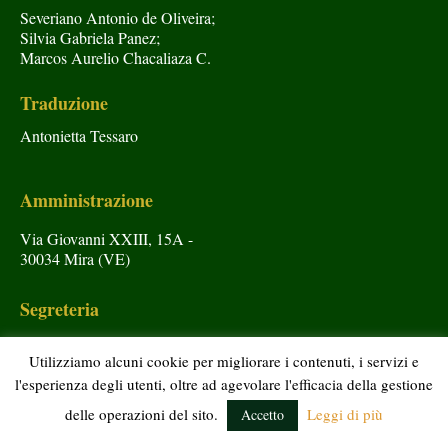
Severiano Antonio de Oliveira;
Silvia Gabriela Panez;
Marcos Aurelio Chacaliaza C.
Traduzione
Antonietta Tessaro
Amministrazione
Via Giovanni XXIII, 15A -
30034 Mira (VE)
Segreteria
Tel: 041 560 0891
Utilizziamo alcuni cookie per migliorare i contenuti, i servizi e
segreteria@madonnadifatima.org
l'esperienza degli utenti, oltre ad agevolare l'efficacia della gestione
delle operazioni del sito.
Leggi di più
Accetto