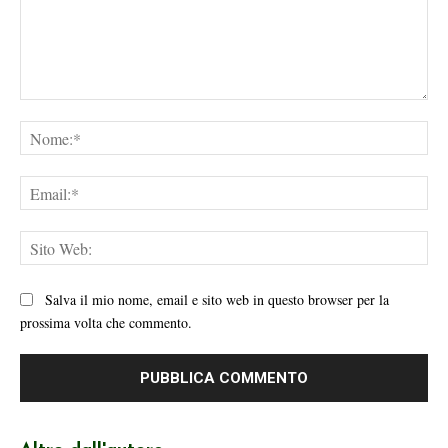
Commento:
No
Ema
Sit
We
Salva il mio nome, email e sito web in questo browser per la
prossima volta che commento.