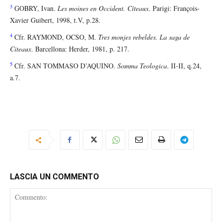
3
GOBRY, Ivan.
Les moines en Occident. Cîteaux
. Parigi: François-
Xavier Guibert, 1998, t.V, p.28.
4
Cfr. RAYMOND, OCSO, M.
Tres monjes rebeldes. La saga de
Citeaux
. Barcellona: Herder, 1981, p. 217.
5
Cfr. SAN TOMMASO D’AQUINO.
Somma Teologica
. II-II, q.24,
a.7.
LASCIA UN COMMENTO