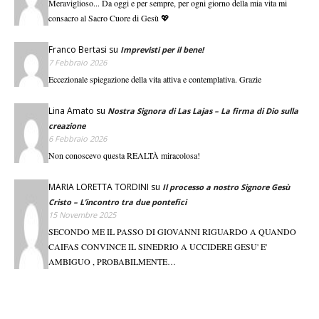
Meraviglioso... Da oggi e per sempre, per ogni giorno della mia vita mi
consacro al Sacro Cuore di Gesù 💖
Franco Bertasi
su
Imprevisti per il bene!
7 Febbraio 2026
Eccezionale spiegazione della vita attiva e contemplativa. Grazie
Lina Amato
su
Nostra Signora di Las Lajas – La firma di Dio sulla
creazione
6 Febbraio 2026
Non conoscevo questa REALTÀ miracolosa!
MARIA LORETTA TORDINI
su
Il processo a nostro Signore Gesù
Cristo – L’incontro tra due pontefici
15 Novembre 2025
SECONDO ME IL PASSO DI GIOVANNI RIGUARDO A QUANDO
CAIFAS CONVINCE IL SINEDRIO A UCCIDERE GESU' E'
AMBIGUO , PROBABILMENTE…