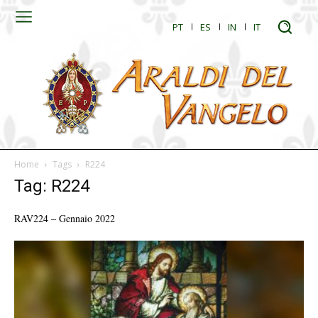
PT
ES
IN
IT
Home
Tags
R224
Tag: R224
RAV224 – Gennaio 2022