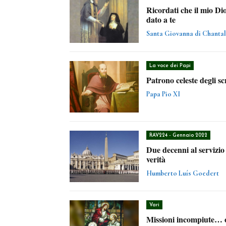
Ricordati che il mio Di
dato a te
Santa Giovanna di Chantal
La voce dei Papi
Patrono celeste degli scr
Papa Pio XI
RAV224 - Gennaio 2022
Due decenni al servizio 
verità
Humberto Luís Goedert
Vari
Missioni incompiute… 