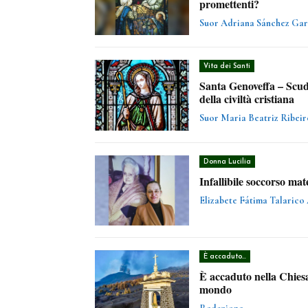
promettenti?
Suor Adriana Sánchez Gar
Vita dei Santi
Santa Genoveffa – Scud
della civiltà cristiana
Suor Maria Beatriz Ribei
Donna Lucilia
Infallibile soccorso ma
Elizabete Fátima Talarico
È accaduto...
È accaduto nella Chiesa
mondo