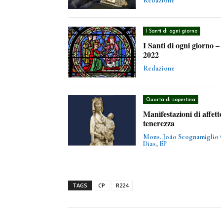
Redazione
I Santi di ogni giorno
I Santi di ogni giorno 
2022
Redazione
Quarta di copertina
Manifestazioni di affett
tenerezza
Mons. João Scognamiglio 
Dias, EP
TAGS
CP
R224