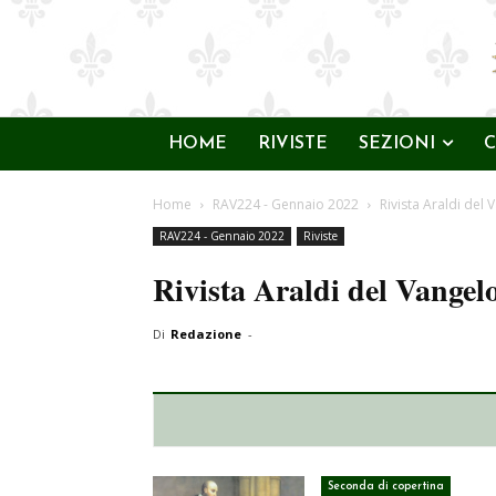
HOME
RIVISTE
SEZIONI
C
Home
RAV224 - Gennaio 2022
Rivista Araldi del
RAV224 - Gennaio 2022
Riviste
Rivista Araldi del Vange
Di
Redazione
-
Seconda di copertina