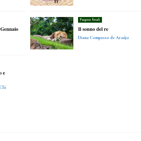
Pagine finali
– Gennaio
Il sonno del re
Diana Compasso de Araújo
o e
Clá