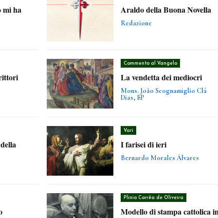
o mi ha
Araldo della Buona Novella
Redazione
Commento al Vangelo
ittori
La vendetta dei mediocri
Mons. João Scognamiglio Clá
Dias, EP
Vari
della
I farisei di ieri
Bernardo Morales Álvares
Plinio Corrêa de Oliveira
o
Modello di stampa cattolica i