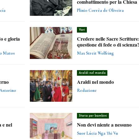
combattimento per la Chiesa
cía
Plinio Corrêa de Oliveira
Vari
o e gloria
Credere nelle Sacre Scritture
questione di fede o di scienza
ro Matos
Max Streit Wolfring
Araldi nel mondo
terno
Araldi nel mondo
 Astorino
Redazione
Storia per bambini
 e nel
Non devi niente a nessuno
Suor Lúcia Nga Thi Vu