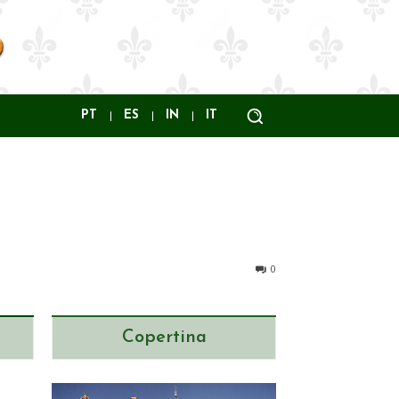
PT
ES
IN
IT
0
Copertina