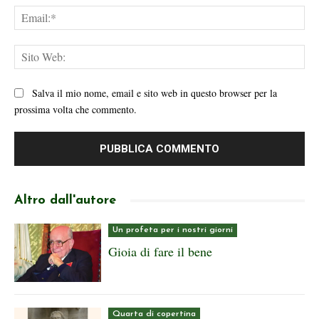
Ema
Sit
We
Salva il mio nome, email e sito web in questo browser per la
prossima volta che commento.
Altro dall'autore
Un profeta per i nostri giorni
Gioia di fare il bene
Quarta di copertina