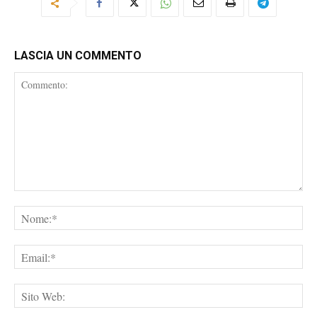
LASCIA UN COMMENTO
Commento:
No
Ema
Sit
We