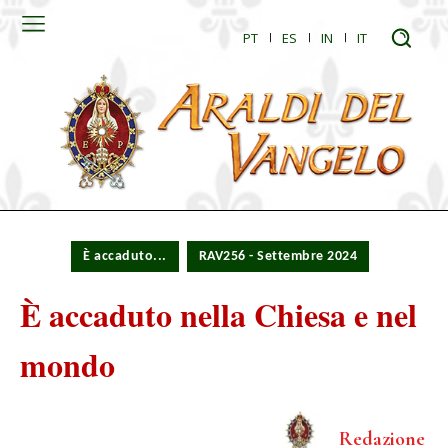
PT
ES
IN
IT
È accaduto...
RAV256 - Settembre 2024
È accaduto nella Chiesa e nel
mondo
Redazione