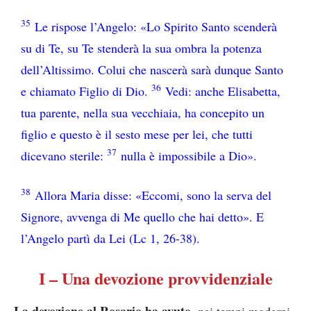
35
Le rispose l’Angelo: «Lo Spirito Santo scenderà
su di Te, su Te stenderà la sua ombra la potenza
dell’Altissimo. Colui che nascerà sarà dunque Santo
36
e chiamato Figlio di Dio.
Vedi: anche Elisabetta,
tua parente, nella sua vecchiaia, ha concepito un
figlio e questo è il sesto mese per lei, che tutti
37
dicevano sterile:
nulla è impossibile a Dio».
38
Allora Maria disse: «Eccomi, sono la serva del
Signore, avvenga di Me quello che hai detto». E
l’Angelo partì da Lei (Lc 1, 26-38).
I – Una devozione provvidenziale
La devozione al Rosario ha avuto
, nei tempi moderni,