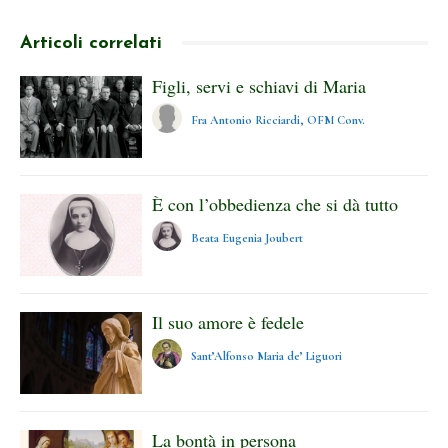
Articoli correlati
Figli, servi e schiavi di Maria
Fra Antonio Ricciardi, OFM Conv.
È con l’obbedienza che si dà tutto
Beata Eugenia Joubert
Il suo amore è fedele
Sant’Alfonso Maria de’ Liguori
La bontà in persona