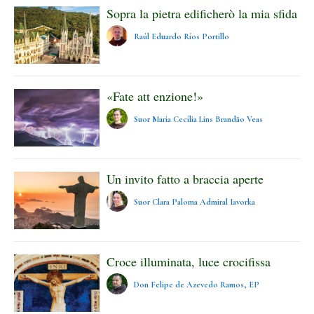
Sopra la pietra edificherò la mia sfida
Raúl Eduardo Ríos Portillo
«Fate att enzione!»
Suor Maria Cecília Lins Brandão Veas
Un invito fatto a braccia aperte
Suor Clara Paloma Admiral Iavorka
Croce illuminata, luce crocifissa
Don Felipe de Azevedo Ramos, EP