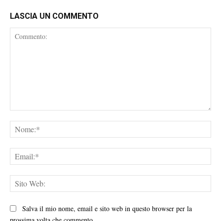
LASCIA UN COMMENTO
Commento:
No
Ema
Sit
We
Salva il mio nome, email e sito web in questo browser per la
prossima volta che commento.