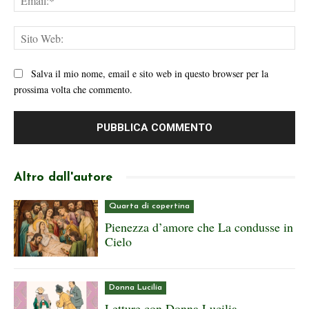
Sit
We
Salva il mio nome, email e sito web in questo browser per la
prossima volta che commento.
Altro dall'autore
Quarta di copertina
Pienezza d’amore che La condusse in
Cielo
Donna Lucilia
Letture con Donna Lucilia