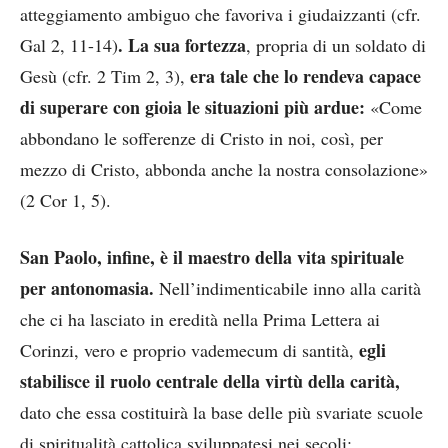
atteggiamento ambiguo che favoriva i giudaizzanti (cfr.
. La sua fortezza
Gal 2, 11-14)
, propria di un soldato di
era tale che lo rendeva capace
Gesù (cfr. 2 Tim 2, 3),
di superare con gioia le situazioni più ardue:
«Come
abbondano le sofferenze di Cristo in noi, così, per
mezzo di Cristo, abbonda anche la nostra consolazione»
(2 Cor 1, 5).
San Paolo, infine, è il maestro della vita spirituale
per antonomasia.
Nell’indimenticabile inno alla carità
che ci ha lasciato in eredità nella Prima Lettera ai
egli
Corinzi, vero e proprio vademecum di santità,
stabilisce il ruolo centrale della virtù della carità,
dato che essa costituirà la base delle più svariate scuole
di spiritualità cattolica sviluppatesi nei secoli: