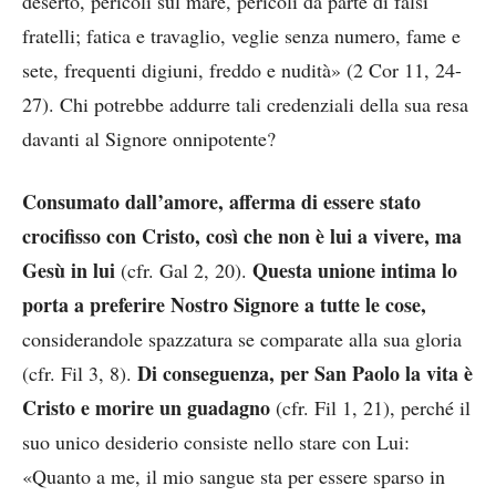
deserto, pericoli sul mare, pericoli da parte di falsi
fratelli; fatica e travaglio, veglie senza numero, fame e
sete, frequenti digiuni, freddo e nudità» (2 Cor 11, 24-
27). Chi potrebbe addurre tali credenziali della sua resa
davanti al Signore onnipotente?
Consumato dall’amore, afferma di essere stato
crocifisso con Cristo, così che non è lui a vivere, ma
Gesù in lui
Questa unione intima lo
(cfr. Gal 2, 20).
porta a preferire Nostro Signore a tutte le cose,
considerandole spazzatura se comparate alla sua gloria
Di conseguenza, per San Paolo la vita è
(cfr. Fil 3, 8).
Cristo e morire un guadagno
(cfr. Fil 1, 21), perché il
suo unico desiderio consiste nello stare con Lui:
«Quanto a me, il mio sangue sta per essere sparso in