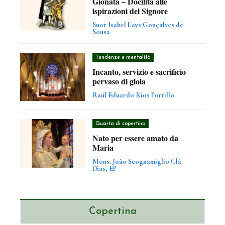
Gionata – Docilità alle
ispirazioni del Signore
Suor Isabel Lays Gonçalves de
Sousa
Tendenze e mentalità
Incanto, servizio e sacrificio
pervaso di gioia
Raúl Eduardo Ríos Portillo
Quarta di copertina
Nato per essere amato da
Maria
Mons. João Scognamiglio Clá
Dias, EP
Copertina