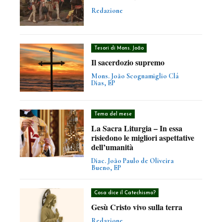
Redazione
Tesori di Mons. João
Il sacerdozio supremo
Mons. João Scognamiglio Clá
Dias, EP
Tema del mese
La Sacra Liturgia – In essa
risiedono le migliori aspettative
dell’umanità
Diac. João Paulo de Oliveira
Bueno, EP
Cosa dice il Catechismo?
Gesù Cristo vivo sulla terra
Redazione