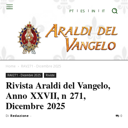
PT
ES
IN
IT
Home
RAV271 - Dicembre 2025
RAV271 - Dicembre 2025
Riviste
Rivista Araldi del Vangelo,
Anno XXVII, n 271,
Dicembre 2025
Di
Redazione
-
0