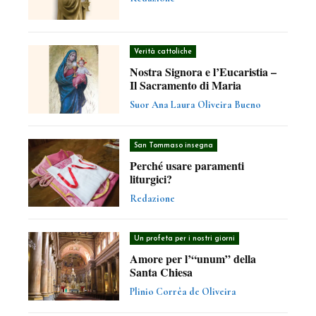
Verità cattoliche
Nostra Signora e l’Eucaristia –
Il Sacramento di Maria
Suor Ana Laura Oliveira Bueno
San Tommaso insegna
Perché usare paramenti
liturgici?
Redazione
Un profeta per i nostri giorni
Amore per l’“unum” della
Santa Chiesa
Plinio Corrêa de Oliveira