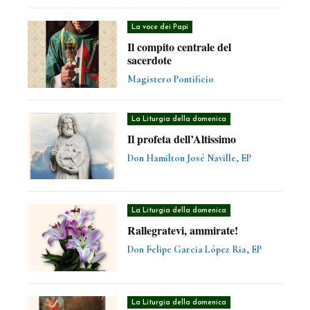
La voce dei Papi
Il compito centrale del
sacerdote
Magistero Pontificio
La Liturgia della domenica
Il profeta dell’Altissimo
Don Hamilton José Naville, EP
La Liturgia della domenica
Rallegratevi, ammirate!
Don Felipe Garcia López Ria, EP
La Liturgia della domenica