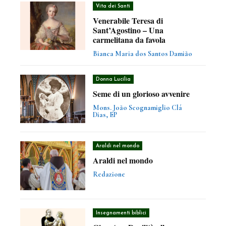
Vita dei Santi
Venerabile Teresa di
Sant’Agostino – Una
carmelitana da favola
Bianca Maria dos Santos Damião
Donna Lucilia
Seme di un glorioso avvenire
Mons. João Scognamiglio Clá
Dias, EP
Araldi nel mondo
Araldi nel mondo
Redazione
Insegnamenti biblici