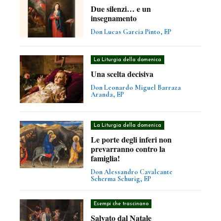
Due silenzi… e un
insegnamento
Don Lucas Garcia Pinto, EP
La Liturgia della domenica
Una scelta decisiva
Don Leonardo Miguel Barraza
Aranda, EP
La Liturgia della domenica
Le porte degli inferi non
prevarranno contro la
famiglia!
Don Alessandro Cavalcante
Scherma Schurig, EP
Esempi che trascinano
Salvato dal Natale